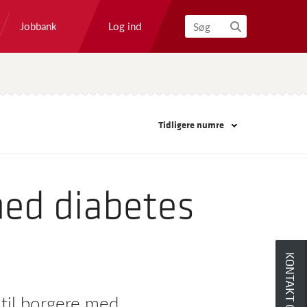
Log ind
Jobbank
Søg
Tidligere numre
med diabetes
KONTAKT OS
 til borgere med