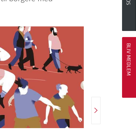
BLIV MEDLEM
NÆSTE ARTIKEL
Fysioterapi er vejen til et bedre helbred for borgere med diabetes