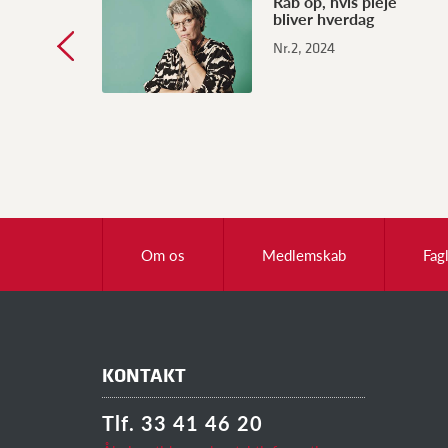
Råb op, hvis pleje
bliver hverdag
Nr.2, 2024
Om os
Medlemskab
Fag
KONTAKT
Tlf. 33 41 46 20