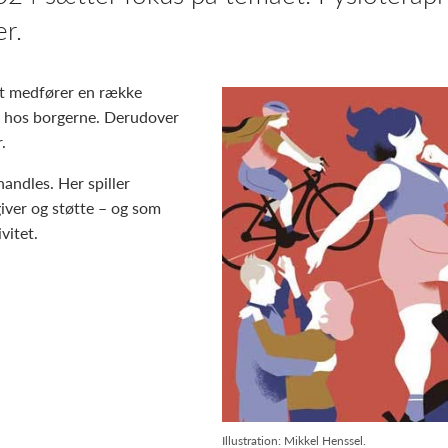
er.
det medfører en række
t hos borgerne. Derudover
.
ndles. Her spiller
giver og støtte – og som
vitet.
Illustration: Mikkel Henssel.