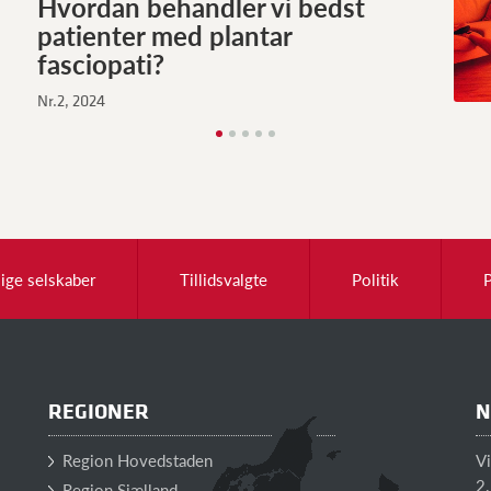
Hvordan behandler vi bedst
patienter med plantar
fasciopati?
Nr.2, 2024
lige selskaber
Tillidsvalgte
Politik
REGIONER
N
Region Hovedstaden
V
2.
Region Sjælland