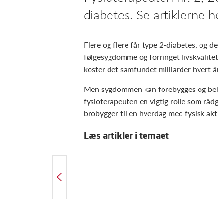
diabetes. Se artiklerne h
Flere og flere får type 2-diabetes, og 
følgesygdomme og forringet livskvalite
koster det samfundet milliarder hvert år
Men sygdommen kan forebygges og beha
fysioterapeuten en vigtig rolle som råd
brobygger til en hverdag med fysisk akti
Læs artikler i temaet
FORRIGE ARTIKEL
Ny viden