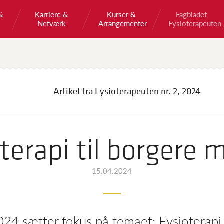
&
Karriere &
Kurser &
Fagbladet
Netværk
Arrangementer
Fysioterapeuten
Artikel fra Fysioterapeuten
nr. 2, 2024
terapi til borgere 
15.04.2024
024 sætter fokus på temaet: Fysioterapi