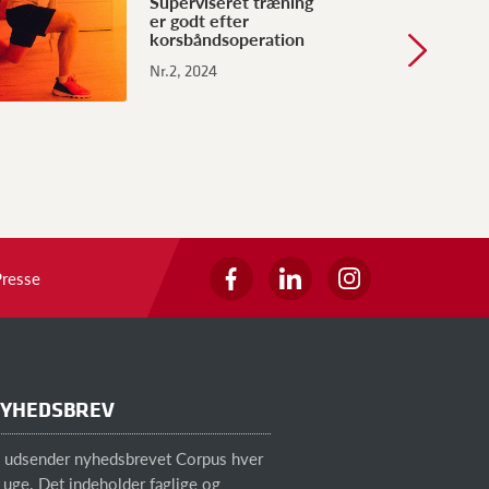
Superviseret træning
er godt efter
korsbåndsoperation
Nr.2, 2024
Presse
YHEDSBREV
i udsender nyhedsbrevet Corpus hver
 uge. Det indeholder faglige og