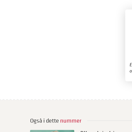
​
o
Også i dette
nummer