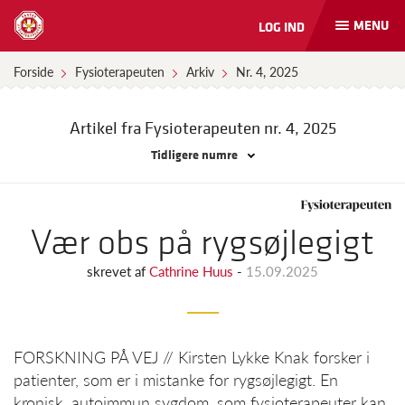
MENU
LOG IND
Åbn
og
luk
Forside
Fysioterapeuten
Arkiv
Nr. 4, 2025
naviga
Artikel fra Fysioterapeuten
nr. 4, 2025
Tidligere numre
Vær obs på rygsøjlegigt
skrevet af
Cathrine Huus
-
15.09.2025
FORSKNING PÅ VEJ // Kirsten Lykke Knak forsker i
patienter, som er i mistanke for rygsøjlegigt. En
kronisk, autoimmun sygdom, som fysioterapeuter kan