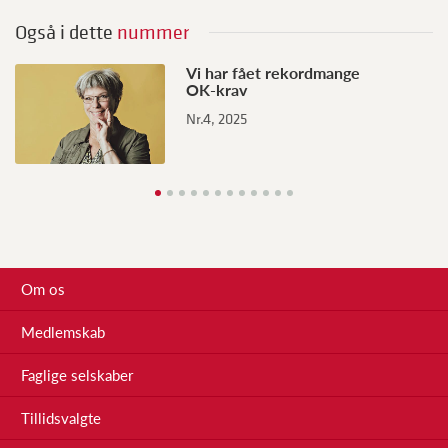
Også i dette
nummer
H
Vi har fået rekordmange
OK-krav
o
Nr.4, 2025
k
Nr
Om os
Medlemskab
Faglige selskaber
Tillidsvalgte