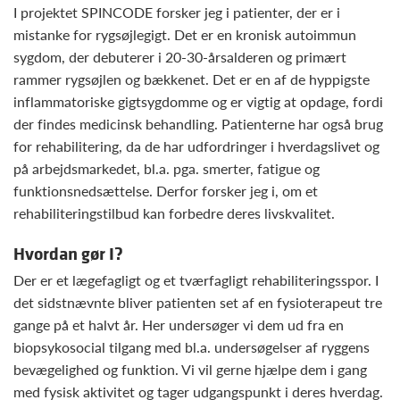
I projektet SPINCODE forsker jeg i patienter, der er i
mistanke for rygsøjlegigt. Det er en kronisk autoimmun
sygdom, der debuterer i 20-30-årsalderen og primært
rammer rygsøjlen og bækkenet. Det er en af de hyppigste
inflammatoriske gigtsygdomme og er vigtig at opdage, fordi
der findes medicinsk behandling. Patienterne har også brug
for rehabilitering, da de har udfordringer i hverdagslivet og
på arbejdsmarkedet, bl.a. pga. smerter, fatigue og
funktionsnedsættelse. Derfor forsker jeg i, om et
rehabiliteringstilbud kan forbedre deres livskvalitet.
Hvordan gør I?
Der er et lægefagligt og et tværfagligt rehabiliteringsspor. I
det sidstnævnte bliver patienten set af en fysioterapeut tre
gange på et halvt år. Her undersøger vi dem ud fra en
biopsykosocial tilgang med bl.a. undersøgelser af ryggens
bevægelighed og funktion. Vi vil gerne hjælpe dem i gang
med fysisk aktivitet og tager udgangspunkt i deres hverdag.