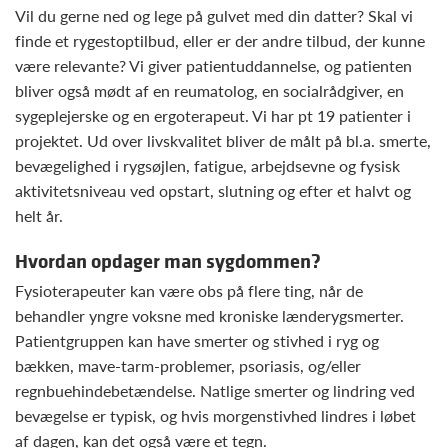
Vil du gerne ned og lege på gulvet med din datter? Skal vi
finde et rygestoptilbud, eller er der andre tilbud, der kunne
være relevante? Vi giver patientuddannelse, og patienten
bliver også mødt af en reumatolog, en socialrådgiver, en
sygeplejerske og en ergoterapeut. Vi har pt 19 patienter i
projektet. Ud over livskvalitet bliver de målt på bl.a. smerte,
bevægelighed i rygsøjlen, fatigue, arbejdsevne og fysisk
aktivitetsniveau ved opstart, slutning og efter et halvt og
helt år.
Hvordan opdager man sygdommen?
Fysioterapeuter kan være obs på flere ting, når de
behandler yngre voksne med kroniske lænderygsmerter.
Patientgruppen kan have smerter og stivhed i ryg og
bækken, mave-tarm-problemer, psoriasis, og/eller
regnbuehindebetændelse. Natlige smerter og lindring ved
bevægelse er typisk, og hvis morgenstivhed lindres i løbet
af dagen, kan det også være et tegn.