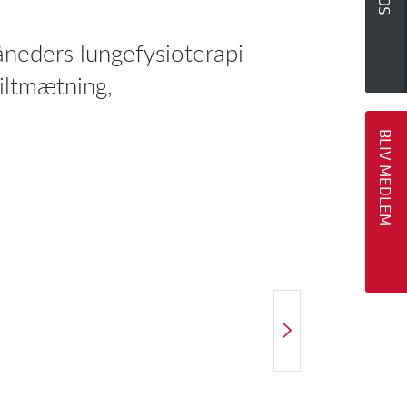
eders lungefysioterapi
 iltmætning,
BLIV MEDLEM
NÆSTE ARTIKEL
Tilfredshed med fysioterapeutisk træning hos patienter med kroniske whiplash-symptomer