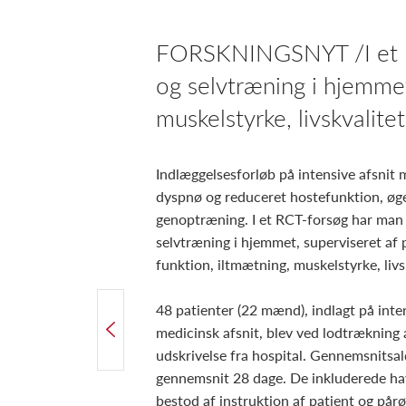
FORSKNINGSNYT /I et RC
og selvtræning i hjemmet
muskelstyrke, livskvalite
Indlæggelsesforløb på intensive afsnit
dyspnø og reduceret hostefunktion, øget
genoptræning. I et RCT-forsøg har man
selvtræning i hjemmet, superviseret af 
funktion, iltmætning, muskelstyrke, livs
48 patienter (22 mænd), indlagt på int
FORRIGE ARTIKEL
medicinsk afsnit, blev ved lodtrækning a
Flerstrenget indsats på arbejdspladsen giver mindre ondt i ryggen
udskrivelse fra hospital. Gennemsnitsald
gennemsnit 28 dage. De inkluderede hav
bestod af instruktion af patient og pår