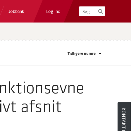
Log ind
Jobbank
Søg
Tidligere numre
nktionsevne
vt afsnit
KONTAKT OS