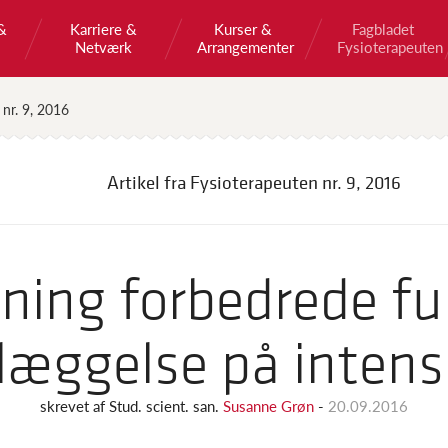
&
Karriere &
Kurser &
Fagbladet
Netværk
Arrangementer
Fysioterapeuten
 nr. 9, 2016
Artikel fra Fysioterapeuten
nr. 9, 2016
ing forbedrede fu
dlæggelse på intensi
skrevet af
Stud. scient. san.
Susanne Grøn
-
20.09.2016