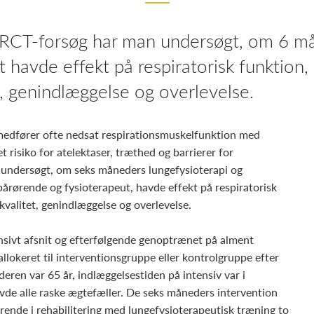
T-forsøg har man undersøgt, om 6 mån
 havde effekt på respiratorisk funktion,
t, genindlæggelse og overlevelse.
 medfører ofte nedsat respirationsmuskelfunktion med
 risiko for atelektaser, træthed og barrierer for
 undersøgt, om seks måneders lungefysioterapi og
pårørende og fysioterapeut, havde effekt på respiratorisk
kvalitet, genindlæggelse og overlevelse.
ensivt afsnit og efterfølgende genoptrænet på alment
llokeret til interventionsgruppe eller kontrolgruppe efter
eren var 65 år, indlæggelsestiden på intensiv var i
de alle raske ægtefæller. De seks måneders intervention
ørende i rehabilitering med lungefysioterapeutisk træning to