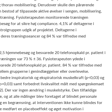
g thorax-mobilisering. Derudover skulle den pårørende
bestod af tilpassede aktive øvelser i sengen, mobilisering,
ppetræning. Fysioterapeuten monitorerede træningen
esøg for at sikre høj compliance. 4,1% af deltagerne i
trolgruppen udgik af projektet. Deltagerne i
 deres træningsseancer og 84 % var tilfredse med
2,5 hjemmebesøg og besvarede 20 telefonopkald pr. patient i
træningen var 73 % ± 36. Fysioterapeuten ydede i
rede 20 telefonopkald pr. patient. 84 % var tilfredse med
ellem grupperne i genindlæggelser eller overlevelse.
bedre inspiratorisk og ekspiratorisk muskelkraft (p<0,03) og
(p=0,03) samt forbedret livskvalitet målt med spørgeskemaet
. Der var ingen ændring i muskelstyrke. Den tilfældige
e, og at alle målinger blev foretaget af blindet personale
dog en begrænsning, at interventionen ikke kunne blindes for
ve medført en placeboeffekt og øget motivation i