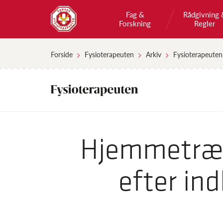
Fag &
Rådgivning 
Forskning
Regler
Forside
Fysioterapeuten
Arkiv
Fysioterapeuten
Hjemmetræn
efter in