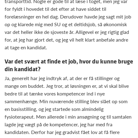
transporttid. Nogle er gode til at læse i toget, men jeg var
for fyldt i hovedet til det efter at have siddet til
forelæsninger en hel dag. Derudover havde jeg sagt mit job
op og klarede mig med SU og et deltidsjob, så økonomisk
var det heller ikke de sjoveste år. Alligevel er jeg rigtig glad
for, at jeg har gjort det, og jeg vil helt klart anbefale andre
at tage en kandidat.
Var det svært at finde et job, hvor du kunne bruge
din kandidat?
Ja, generelt har jeg indtryk af, at der er få stillinger og
mange om buddet. Jeg tror, at løsningen er, at vi skal blive
bedre til at tænke vores kompetencer ind i nye
sammenhænge. Min nuværende stilling blev slået op som
en basisstilling, og jeg startede som almindelig
fysioterapeut. Men allerede i min ansøgning og til samtalen
lagde jeg vægt på de kompetencer, jeg har med fra
kandidaten. Derfor har jeg gradvist fået lov at få flere