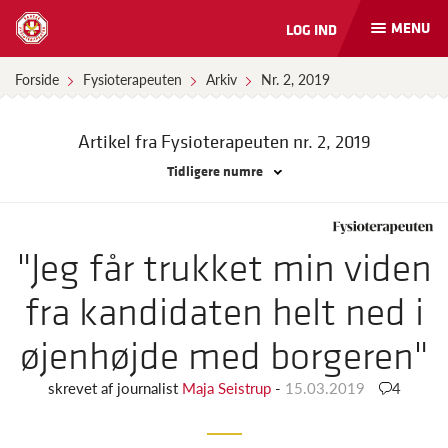
MENU
LOG IND
Åbn
og
luk
Forside
Fysioterapeuten
Arkiv
Nr. 2, 2019
naviga
Artikel fra Fysioterapeuten
nr. 2, 2019
Tidligere numre
"Jeg får trukket min viden
fra kandidaten helt ned i
øjenhøjde med borgeren"
skrevet af
journalist
Maja Seistrup
-
15.03.2019
4