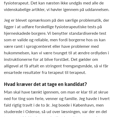
fysioterapeut. Det kan næsten ikke undgås med alle de
videnskabelige artikler, vi høvler igennem på uddannelsen.
Jeg er blevet opmærksom på den særlige problematik, der
ligger i at udføre forskellige fysioterapeutiske tests på
hjerneskadede borgere. Vi benytter standardiserede test
som er valide og reliable, men fordi borgerne hos os kan
være ramt i sprogcenteret eller have problemer med
hukommelsen, kan vi være tvunget til at ændre ordlyden i
instruktionerne for at blive forstået. Det gælder om
alligevel at få aftalt en stringent fremgangsmåde, så vi får
ensartede resultater fra terapeut til terapeut.
Hvad kræver det at tage en kandidat?
Man skal have tænkt igennem, om man er klar til at skrue
ned for ting som ferie, venner og familie. Jeg havde i hvert
fald rigtig travlt i de to år. Jeg boede i København, men
studerede i Odense, så ud over læsningen, var der en del