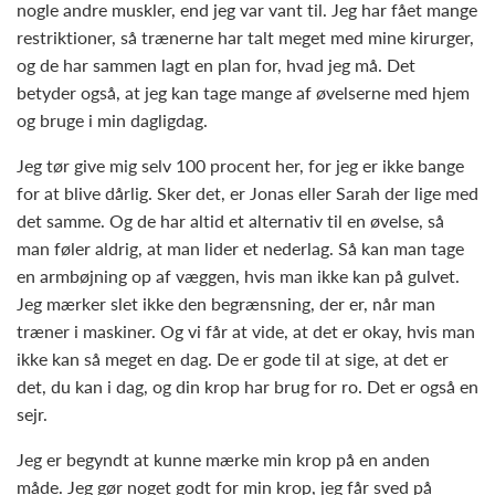
nogle andre muskler, end jeg var vant til. Jeg har fået mange
restriktioner, så trænerne har talt meget med mine kirurger,
og de har sammen lagt en plan for, hvad jeg må. Det
betyder også, at jeg kan tage mange af øvelserne med hjem
og bruge i min dagligdag.
Jeg tør give mig selv 100 procent her, for jeg er ikke bange
for at blive dårlig. Sker det, er Jonas eller Sarah der lige med
det samme. Og de har altid et alternativ til en øvelse, så
man føler aldrig, at man lider et nederlag. Så kan man tage
en armbøjning op af væggen, hvis man ikke kan på gulvet.
Jeg mærker slet ikke den begrænsning, der er, når man
træner i maskiner. Og vi får at vide, at det er okay, hvis man
ikke kan så meget en dag. De er gode til at sige, at det er
det, du kan i dag, og din krop har brug for ro. Det er også en
sejr.
Jeg er begyndt at kunne mærke min krop på en anden
måde. Jeg gør noget godt for min krop, jeg får sved på