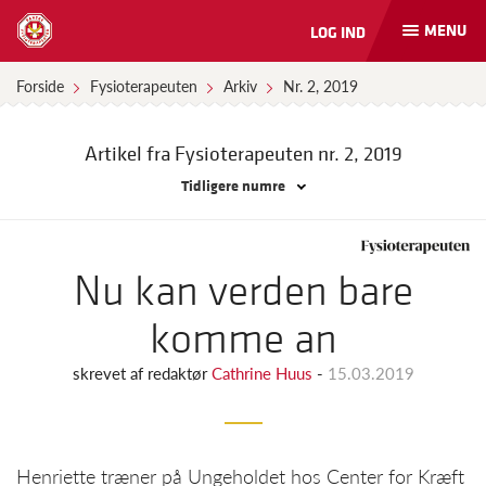
MENU
LOG IND
Åbn
og
luk
Forside
Fysioterapeuten
Arkiv
Nr. 2, 2019
naviga
Artikel fra Fysioterapeuten
nr. 2, 2019
Tidligere numre
Nu kan verden bare
komme an
skrevet af
redaktør
Cathrine Huus
-
15.03.2019
Henriette træner på Ungeholdet hos Center for Kræft