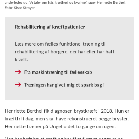
anderledes ud. Vi taler om hår, træthed og kvalme", siger Henriette Berthel.
Foto: Sisse Stroyer
Rehabilitering af kræftpatienter
Læs mere om fælles funktionel træning til
rehabilitering af borgere, der har eller har haft
kræft.
Fra maskintræning til fællesskab
Træningen har givet mig et spark bag i
Henriette Berthel fik diagnosen brystkræft i 2018. Hun er
kræftfri i dag, men skal have rekonstrueret begge bryster.
Henriette træner på Ungeholdet to gange om ugen.
”Jeg har haft brystkræft og har fået fjernet begge mine