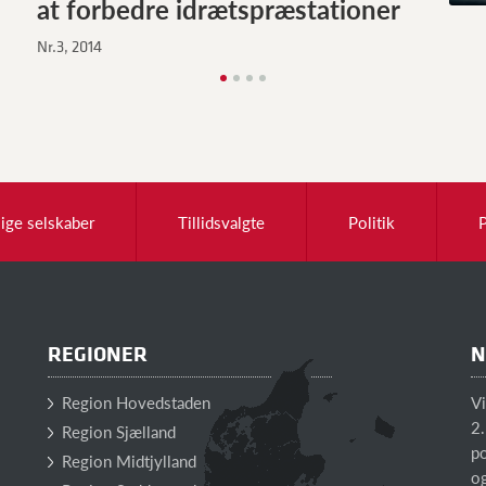
at forbedre idrætspræstationer
Nr.3, 2014
lige selskaber
Tillidsvalgte
Politik
REGIONER
N
Region Hovedstaden
V
2.
Region Sjælland
po
Region Midtjylland
o