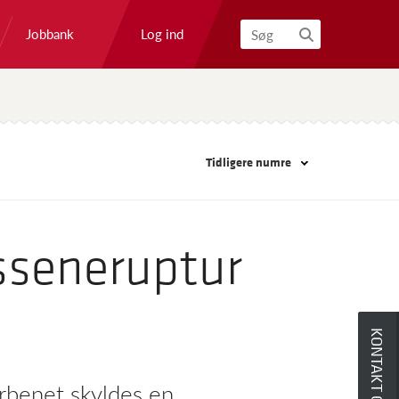
Log ind
Jobbank
Søg
Tidligere numre
esseneruptur
KONTAKT OS
rbenet skyldes en