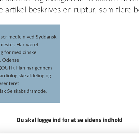
e artikel beskrives en ruptur, som flere 
æser medicin ved Syddansk
emester. Har været
ng for medicinske
, Odense
l (OUH). Han har gennem
kardiologiske afdeling og
æsenteret
gisk Selskabs årsmøde.
Du skal logge ind for at se sidens indhold