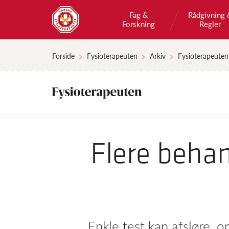
Fag &
Rådgivning 
Forskning
Regler
Forside
Fysioterapeuten
Arkiv
Fysioterapeuten
Flere behan
Enkle test kan afsløre, 