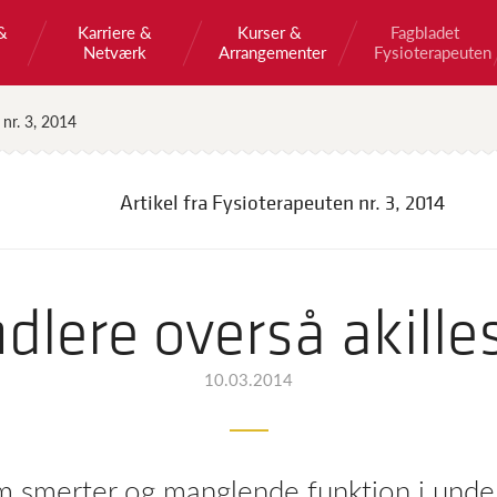
&
Karriere &
Kurser &
Fagbladet
Netværk
Arrangementer
Fysioterapeuten
 nr. 3, 2014
Artikel fra Fysioterapeuten
nr. 3, 2014
dlere overså akill
10.03.2014
om smerter og manglende funktion i unde