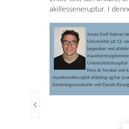
akillesseneruptur. I denn
Jonas Emil Sabroe l
Universitet på 12. s
lægevikar ved afdeli
mavetarmsygdomme
Universitetshospita
flere år forsket ved 
mavetarmkirurgisk afdeling og har pr
forskningsresultater ved Dansk Kirur
FORRIGE ARTIKEL
” Vi står ved en skillevej”