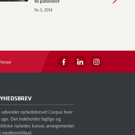
til patienter
Nr.3, 2014
Presse
YHEDSBREV
i udsender nyhedsbrevet Corpus hver
 uge. Det indeholder faglige og
litiske nyheder, kurser, arrangementer
g medlemstilbud.