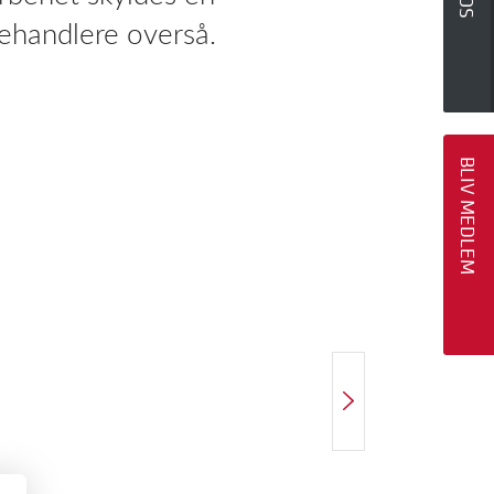
behandlere overså.
BLIV MEDLEM
NÆSTE ARTIKEL
Tour de journalføring