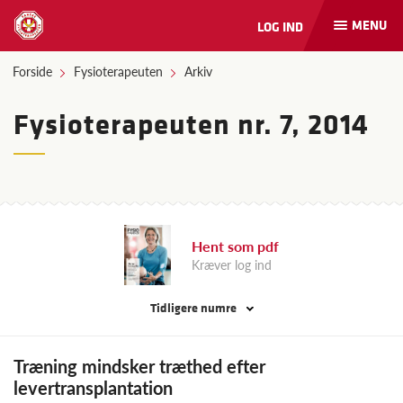
MENU
LOG IND
Åbn
og
luk
Forside
Fysioterapeuten
Arkiv
naviga
Fysioterapeuten nr. 7, 2014
Hent som pdf
Kræver log ind
Tidligere numre
Træning mindsker træthed efter
levertransplantation