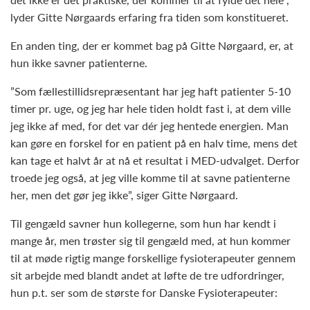
lyder Gitte Nørgaards erfaring fra tiden som konstitueret.
En anden ting, der er kommet bag på Gitte Nørgaard, er, at
hun ikke savner patienterne.
”Som fællestillidsrepræsentant har jeg haft patienter 5-10
timer pr. uge, og jeg har hele tiden holdt fast i, at dem ville
jeg ikke af med, for det var dér jeg hentede energien. Man
kan gøre en forskel for en patient på en halv time, mens det
kan tage et halvt år at nå et resultat i MED-udvalget. Derfor
troede jeg også, at jeg ville komme til at savne patienterne
her, men det gør jeg ikke”, siger Gitte Nørgaard.
Til gengæld savner hun kollegerne, som hun har kendt i
mange år, men trøster sig til gengæld med, at hun kommer
til at møde rigtig mange forskellige fysioterapeuter gennem
sit arbejde med blandt andet at løfte de tre udfordringer,
hun p.t. ser som de største for Danske Fysioterapeuter: