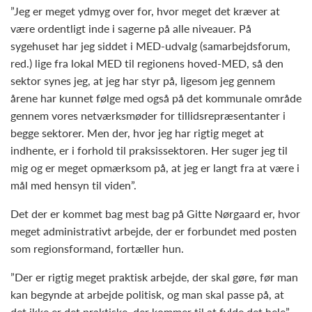
”Jeg er meget ydmyg over for, hvor meget det kræver at
være ordentligt inde i sagerne på alle niveauer. På
sygehuset har jeg siddet i MED-udvalg (samarbejdsforum,
red.) lige fra lokal MED til regionens hoved-MED, så den
sektor synes jeg, at jeg har styr på, ligesom jeg gennem
årene har kunnet følge med også på det kommunale område
gennem vores netværksmøder for tillidsrepræsentanter i
begge sektorer. Men der, hvor jeg har rigtig meget at
indhente, er i forhold til praksissektoren. Her suger jeg til
mig og er meget opmærksom på, at jeg er langt fra at være i
mål med hensyn til viden”.
Det der er kommet bag mest bag på Gitte Nørgaard er, hvor
meget administrativt arbejde, der er forbundet med posten
som regionsformand, fortæller hun.
”Der er rigtig meget praktisk arbejde, der skal gøre, før man
kan begynde at arbejde politisk, og man skal passe på, at
det ikke er det praktiske, der kommer til at fylde det hele”,