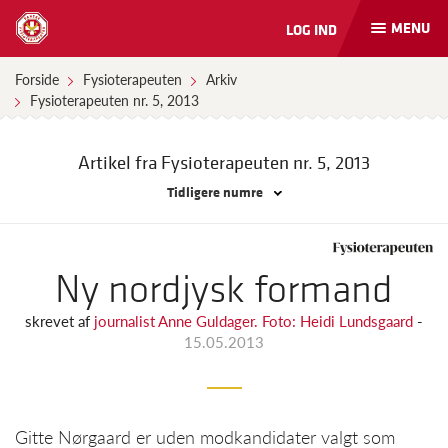
MENU
LOG IND
Åbn
og
luk
Forside
Fysioterapeuten
Arkiv
naviga
Fysioterapeuten nr. 5, 2013
Artikel fra Fysioterapeuten
nr. 5, 2013
Tidligere numre
Ny nordjysk formand
skrevet af
journalist Anne Guldager. Foto: Heidi Lundsgaard
-
15.05.2013
Gitte Nørgaard er uden modkandidater valgt som