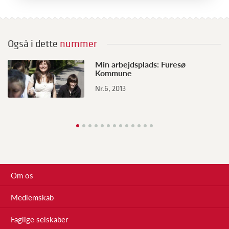
Også i dette
nummer
N
Min arbejdsplads: Furesø
Kommune
g
Nr.6, 2013
Nr
Om os
Medlemskab
Faglige selskaber