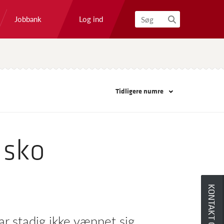
Log ind
Jobbank
Søg
Tidligere numre
 sko
KONTAKT OS
r stadig ikke vænnet sig