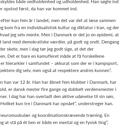
 skyldes både vedholdenhed og udholdenhed. Han søgte ind
ser opstod først, da han var kommet ind.
 efter kun fem år i landet, men det var det at læse sammen
 kom fra en individualistisk kultur og diktatur i Iran, og der
 hvad jeg selv mente. Men i Danmark er det jo en epidemi, at
i et land med demokratiske værdier, på godt og ondt. Dengang
er skete, men i dag tør jeg godt sige, at det der
n. Det er bare en kamufleret måde at få forskellene
 er hierarkier i samfundet – akkurat som der er i kampsport,
spektere dig selv, men også at respektere andres kunnen”.
n han var 12 år. Han har åbnet fem klubber i Danmark, har
old, er dansk mester fire gange og dobbelt verdensmester i
r. I dag har han overladt den aktive udøvelse til sin søn,
”Hvilket kun tre i Danmark har opnået”, understreger han.
 neuromuskulær og koordinationskrævende træning. En
at stå på ét ben er både en mental og en fysisk ting”,