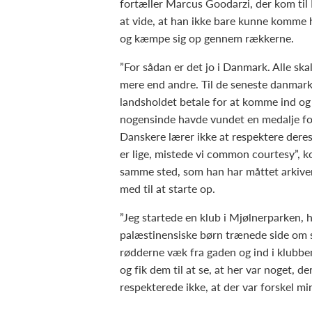
fortæller Marcus Goodarzi, der kom ti
at vide, at han ikke bare kunne komme 
og kæmpe sig op gennem rækkerne.
”For sådan er det jo i Danmark. Alle ska
mere end andre. Til de seneste danmark
landsholdet betale for at komme ind og s
nogensinde havde vundet en medalje fo
Danskere lærer ikke at respektere deres 
er lige, mistede vi common courtesy”, k
samme sted, som han har måttet arkive
med til at starte op.
”Jeg startede en klub i Mjølnerparken, 
palæstinensiske børn trænede side om si
rødderne væk fra gaden og ind i klubbe
og fik dem til at se, at her var noget, 
respekterede ikke, at der var forskel mi