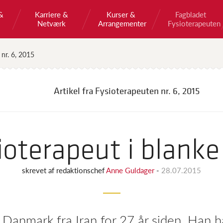
&
Karriere &
Kurser &
Fagbladet
Netværk
Arrangementer
Fysioterapeuten
 nr. 6, 2015
Artikel fra Fysioterapeuten
nr. 6, 2015
ioterapeut i blanke
skrevet af
redaktionschef
Anne Guldager
-
28.07.2015
Danmark fra Iran for 27 år siden. Han ha