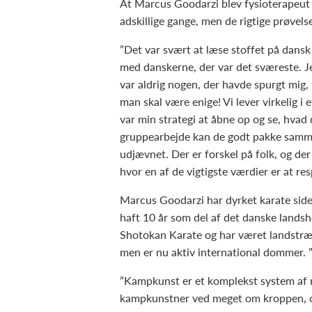
At Marcus Goodarzi blev fysioterapeut
adskillige gange, men de rigtige prøvel
”Det var svært at læse stoffet på dansk
med danskerne, der var det sværeste. Jeg
var aldrig nogen, der havde spurgt mig,
man skal være enige! Vi lever virkelig 
var min strategi at åbne op og se, hvad d
gruppearbejde kan de godt pakke samme
udjævnet. Der er forskel på folk, og der
hvor en af de vigtigste værdier er at re
Marcus Goodarzi har dyrket karate side
haft 10 år som del af det danske landsh
Shotokan Karate og har været landstræne
men er nu aktiv international dommer. 
”Kampkunst er et komplekst system af
kampkunstner ved meget om kroppen, og 