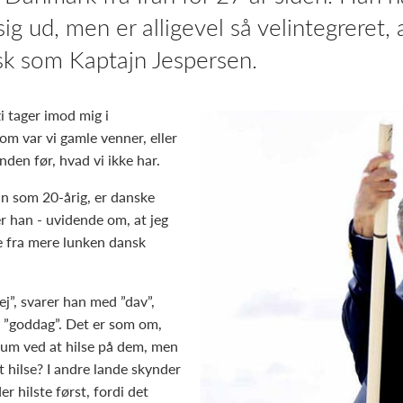
 sig ud, men er alligevel så velintegreret
nsk som Kaptajn Jespersen.
 tager imod mig i
m var vi gamle venner, eller
den før, hvad vi ikke har.
an som 20-årig, er danske
er han - uvidende om, at jeg
e fra mere lunken dansk
j”, svarer han med ”dav”,
d ”goddag”. Det er som om,
 rum ved at hilse på dem, men
t hilse? I andre lande skynder
er hilste først, fordi det