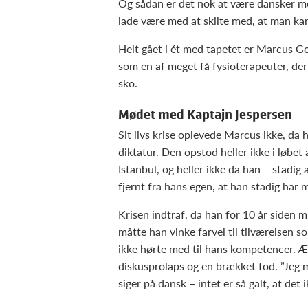
Og sådan er det nok at være dansker m
lade være med at skilte med, at man kan 
Helt gået i ét med tapetet er Marcus Go
som en af meget få fysioterapeuter, der
sko.
Mødet med Kaptajn Jespersen
Sit livs krise oplevede Marcus ikke, da
diktatur. Den opstod heller ikke i løbet
Istanbul, og heller ikke da han – stadig
fjernt fra hans egen, at han stadig har 
Krisen indtraf, da han for 10 år siden m
måtte han vinke farvel til tilværelsen 
ikke hørte med til hans kompetencer. Æg
diskusprolaps og en brækket fod. ”Jeg 
siger på dansk – intet er så galt, at det 