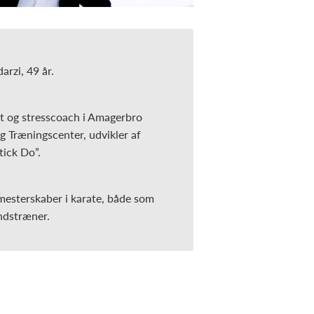
rzi, 49 år.
t og stresscoach i Amagerbro
g Træningscenter, udvikler af
tick Do”.
mesterskaber i karate, både som
ndstræner.