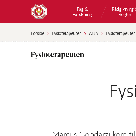
Fag &
Rådgivning 
Forskning
Regler
Forside
Fysioterapeuten
Arkiv
Fysioterapeuten
Fys
Marcus Goodarzi kom til 