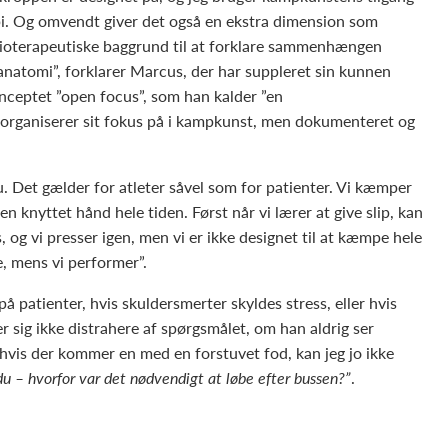
api. Og omvendt giver det også en ekstra dimension som
ysioterapeutiske baggrund til at forklare sammenhængen
anatomi”, forklarer Marcus, der har suppleret sin kunnen
ceptet ”open focus”, som han kalder ”en
 organiserer sit fokus på i kampkunst, men dokumenteret og
 du. Det gælder for atleter såvel som for patienter. Vi kæmper
 knyttet hånd hele tiden. Først når vi lærer at give slip, kan
s, og vi presser igen, men vi er ikke designet til at kæmpe hele
e, mens vi performer”.
patienter, hvis skuldersmerter skyldes stress, eller hvis
r sig ikke distrahere af spørgsmålet, om han aldrig ser
hvis der kommer en med en forstuvet fod, kan jeg jo ikke
 du – hvorfor var det nødvendigt at løbe efter bussen?”
.