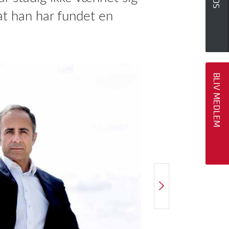
, at han har fundet en
BLIV MEDLEM
NÆSTE ARTIKEL
Leder: Bedre liv efter valget