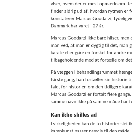
viser, hvem der er mest opmærksom. Jeg
finder aldrig ud af, hvordan rytmen er f
konstaterer Marcus Goodarzi, tydeligvis
Danmark har varet i 27 år.
Marcus Goodarzi ikke bare hilser, men 
man ved, at man er dygtig til det, man g
karate eller gøre en forskel for andre 
tilbageholdende med at fortælle om de
På væggen i behandlingsrummet hænger 
første gang, han fortæller sin historie ti
fald, for historien om den tidligere ka
Marcus Goodarzi er fortalt flere gange
samme navn ikke på samme måde har fund
Kan ikke skilles ad
I virkeligheden kan de to historier slet
kampkunst passer præcis til den måde, 