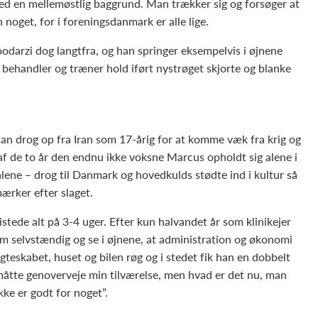
ed en mellemøstlig baggrund. Man trækker sig og forsøger at
noget, for i foreningsdanmark er alle lige.
odarzi dog langtfra, og han springer eksempelvis i øjnene
 behandler og træner hold iført nystrøget skjorte og blanke
 han drog op fra Iran som 17-årig for at komme væk fra krig og
 af de to år den endnu ikke voksne Marcus opholdt sig alene i
 alene – drog til Danmark og hovedkulds stødte ind i kultur så
mærker efter slaget.
istede alt på 3-4 uger. Efter kun halvandet år som klinikejer
som selvstændig og se i øjnene, at administration og økonomi
teskabet, huset og bilen røg og i stedet fik han en dobbelt
måtte genoverveje min tilværelse, men hvad er det nu, man
ikke er godt for noget”.