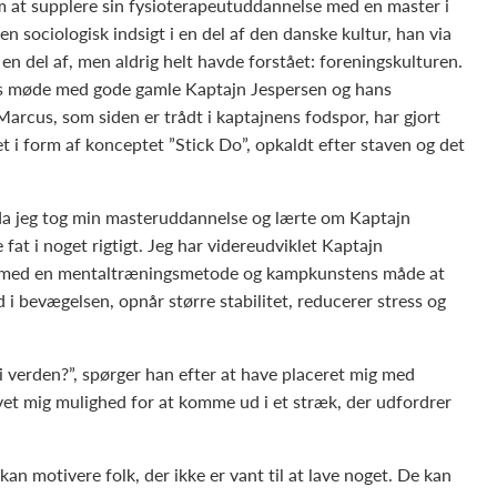
m at supplere sin fysioterapeutuddannelse med en master i
 sociologisk indsigt i en del af den danske kultur, han via
en del af, men aldrig helt havde forstået: foreningskulturen.
s møde med gode gamle Kaptajn Jespersen og hans
Marcus, som siden er trådt i kaptajnens fodspor, har gjort
det i form af konceptet ”Stick Do”, opkaldt efter staven og det
 da jeg tog min masteruddannelse og lærte om Kaptajn
 fat i noget rigtigt. Jeg har videreudviklet Kaptajn
t med en mentaltræningsmetode og kampkunstens måde at
 bevægelsen, opnår større stabilitet, reducerer stress og
 verden?”, spørger han efter at have placeret mig med
vet mig mulighed for at komme ud i et stræk, der udfordrer
n motivere folk, der ikke er vant til at lave noget. De kan