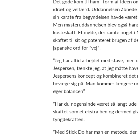
Det gode kom til ham i form af ideen o
idræt og velfærd. Uddannelsen åbnede en
sin karate fra begyndelsen havde været 
Men masteruddannelsen blev også han
kosteskaft. Et møde, der ramte noget i 
skaftet til sit og patenteret brugen af 
japanske ord for ”vej” .
”Jeg har altid arbejdet med stave, men
Jespersen, tænkte jeg, at jeg måtte have
Jespersens koncept og kombineret de
bevæge sig på. Man kommer længere ud i
øger balancen”.
”Har du nogensinde været så langt ude i
skaftet som et ekstra ben og dermed gi
tyngdekraften.
”Med Stick Do har man en metode, der ka