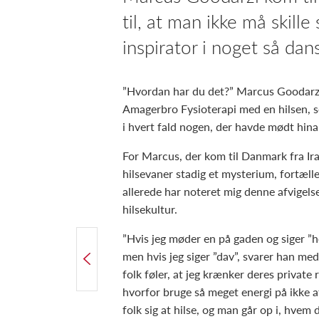
til, at man ikke må skille
inspirator i noget så da
”Hvordan har du det?” Marcus Goodarzi
Amagerbro Fysioterapi med en hilsen, so
i hvert fald nogen, der havde mødt hinan
For Marcus, der kom til Danmark fra Ir
hilsevaner stadig et mysterium, fortæll
allerede har noteret mig denne afvigels
hilsekultur.
”Hvis jeg møder en på gaden og siger ”he
FORRIGE ARTIKEL
men hvis jeg siger ”dav”, svarer han me
Konditionstræning giver demente mentalt og fysisk overskud
folk føler, at jeg krænker deres private
hvorfor bruge så meget energi på ikke a
folk sig at hilse, og man går op i, hvem d