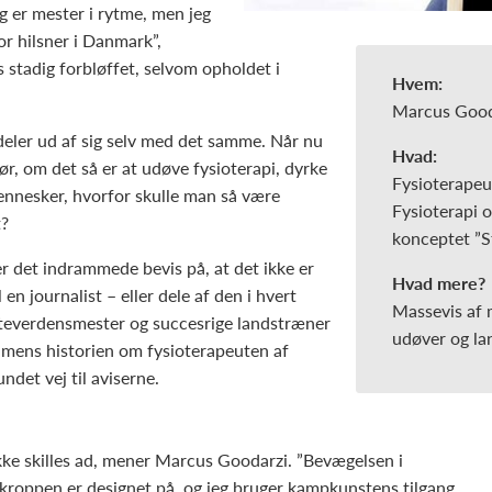
 er mester i rytme, men jeg
or hilsner i Danmark”,
 stadig forbløffet, selvom opholdet i
Hvem:
Marcus Gooda
deler ud af sig selv med det samme. Når nu
Hvad:
ør, om det så er at udøve fysioterapi, dyrke
Fysioterapeu
mennesker, hvorfor skulle man så være
Fysioterapi o
t?
konceptet ”S
det indrammede bevis på, at det ikke er
Hvad mere?
l en journalist – eller dele af den i hvert
Massevis af 
rateverdensmester og succesrige landstræner
udøver og la
, mens historien om fysioterapeuten af
et vej til aviserne.
 ikke skilles ad, mener Marcus Goodarzi. ”Bevægelsen i
kroppen er designet på, og jeg bruger kampkunstens tilgang