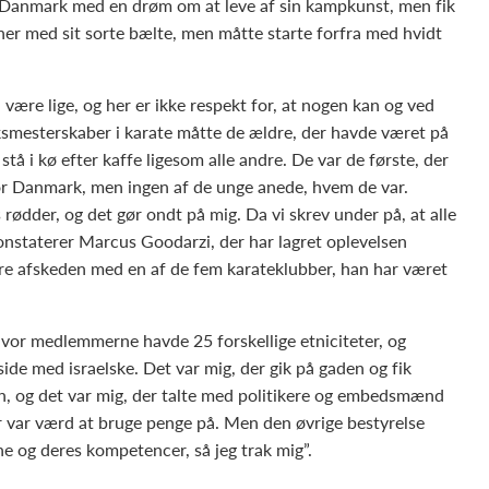
l Danmark med en drøm om at leve af sin kampkunst, men fik
her med sit sorte bælte, men måtte starte forfra med hvidt
l være lige, og her er ikke respekt for, at nogen kan og ved
smesterskaber i karate måtte de ældre, der havde været på
tå i kø efter kaffe ligesom alle andre. De var de første, der
r Danmark, men ingen af de unge anede, hvem de var.
rødder, og det gør ondt på mig. Da vi skrev under på, at alle
onstaterer Marcus Goodarzi, der har lagret oplevelsen
re afskeden med en af de fem karateklubber, han har været
hvor medlemmerne havde 25 forskellige etniciteter, og
de med israelske. Det var mig, der gik på gaden og fik
n, og det var mig, der talte med politikere og embedsmænd
der var værd at bruge penge på. Men den øvrige bestyrelse
ne og deres kompetencer, så jeg trak mig”.