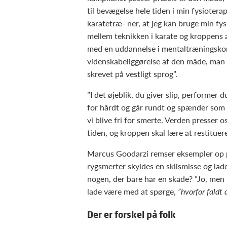
til bevægelse hele tiden i min fysioter
karatetræ- ner, at jeg kan bruge min f
mellem teknikken i karate og kroppens 
med en uddannelse i mentaltræningskon
videnskabeliggørelse af den måde, man
skrevet på vestligt sprog”.
”I det øjeblik, du giver slip, performer
for hårdt og går rundt og spænder som en
vi blive fri for smerte. Verden presser o
tiden, og kroppen skal lære at restituer
Marcus Goodarzi remser eksempler op på 
rygsmerter skyldes en skilsmisse og lade
nogen, der bare har en skade? ”Jo, men 
lade være med at spørge,
”hvorfor faldt
Der er forskel på folk