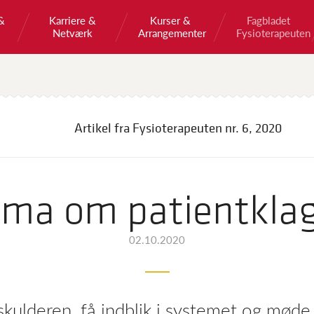
&
Karriere &
Kurser &
Fagbladet
Netværk
Arrangementer
Fysioterapeuten
Artikel fra Fysioterapeuten
nr. 6, 2020
ma om patientkla
02.10.2020
kulderen, få indblik i systemet og møde 