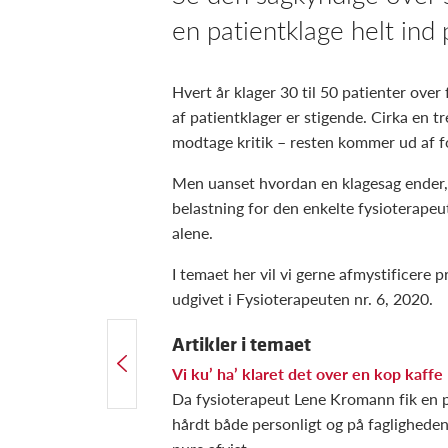
en patientklage helt ind p
Hvert år klager 30 til 50 patienter over
af patientklager er stigende. Cirka en t
modtage kritik – resten kommer ud af 
Men uanset hvordan en klagesag ender,
belastning for den enkelte fysioterapeu
alene.
I temaet her vil vi gerne afmystificere 
udgivet i Fysioterapeuten nr. 6, 2020.
Artikler i temaet
FORRIGE ARTIKEL
Bedre træningstilbud til skulderpatienter
Vi ku’ ha’ klaret det over en kop kaffe
Da fysioterapeut Lene Kromann fik en p
hårdt både personligt og på faglighede