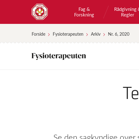
Fag &
Rådgivning 
Forskning
Regler
Forside
Fysioterapeuten
Arkiv
Nr. 6, 2020
Te
Se den sagkyndige over s