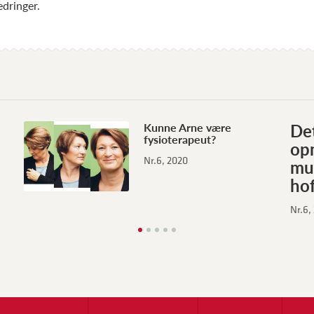
edringer.
Det
Kunne Arne være
fysioterapeut?
op
Nr.6, 2020
mu
hof
Nr.6,