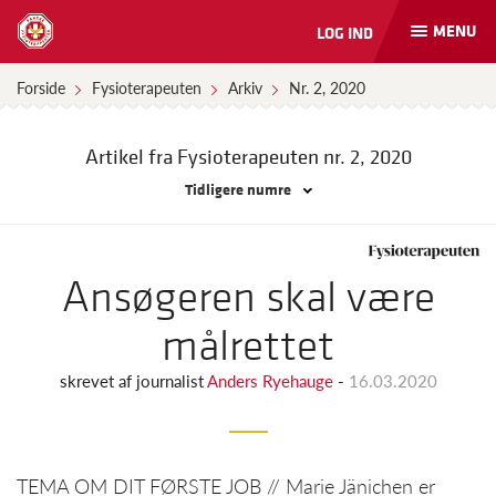
MENU
LOG IND
Åbn
og
luk
Forside
Fysioterapeuten
Arkiv
Nr. 2, 2020
naviga
Artikel fra Fysioterapeuten
nr. 2, 2020
Tidligere numre
Ansøgeren skal være
målrettet
skrevet af
journalist
Anders Ryehauge
-
16.03.2020
TEMA OM DIT FØRSTE JOB // Marie Jänichen er