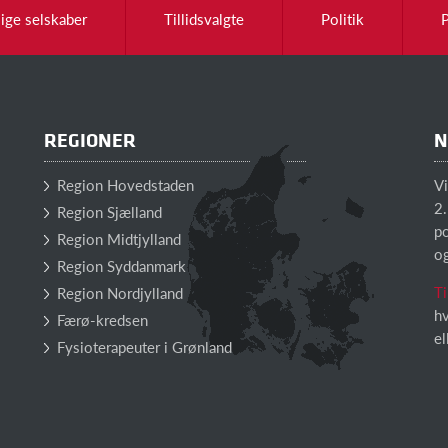
lige selskaber
Tillidsvalgte
Politik
REGIONER
N
Region Hovedstaden
V
2.
Region Sjælland
po
Region Midtjylland
o
Region Syddanmark
Ti
Region Nordjylland
hv
Færø-kredsen
el
Fysioterapeuter i Grønland