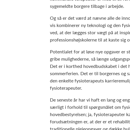
sygemeldte borgere tilbage i arbejde.
Og så er det værd at nævne alle de inno
vis kombinerer ny teknologi og den fysi
ved, at der lægges stor vægt på at ins
professionshøjskolerne til at kaste sig
Potentialet for at løse nye opgaver er st
gribe mulighederne, så længe udgangspun
Det er i korthed hovedbudskabet i det 
sommerferien. Det er til borgernes og s
den enkelte fysioterapeuts karrieremulig
fysioterapeuter.
De seneste år har vi haft en lang og e
særligt i forhold til spørgsmålet om fys
hovedbestyrelsen; ja, fysioterapeuter k
forudsætningen er, at der er et rehabili
traditionelle plejeopgaver og dække hull