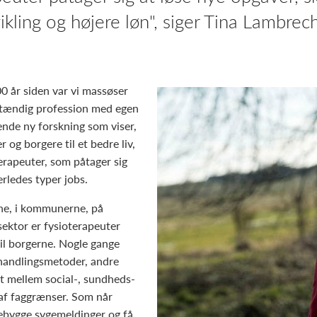
ling og højere løn", siger Tina Lambrec
00 år siden var vi massøser
vstændig profession med egen
ende ny forskning som viser,
 og borgere til et bedre liv,
erapeuter, som påtager sig
rledes typer jobs.
sene, i kommunerne, på
sektor er fysioterapeuter
il borgerne. Nogle gange
ehandlingsmetoder, andre
et mellem social-, sundheds-
af faggrænser. Som når
ebygge sygemeldinger og få