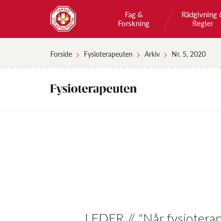
Fag &
Rådgivning 
Forskning
Regler
Forside
Fysioterapeuten
Arkiv
Nr. 5, 2020
LEDER // "Når fysioterap