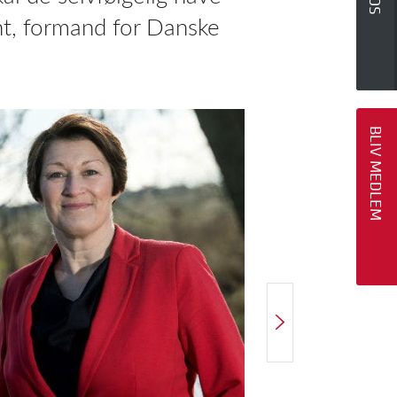
ht, formand for Danske
BLIV MEDLEM
NÆSTE ARTIKEL
"Det er umuligt at sige noget om prognosen"