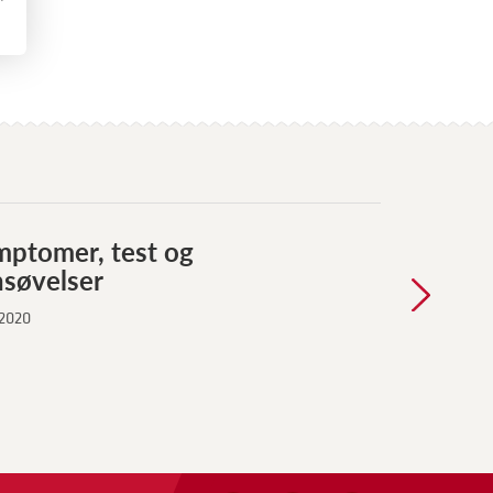
mptomer, test og
nsøvelser
 2020