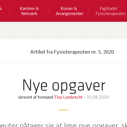
&
Karriere &
Kurser &
Fagbladet
Netværk
Arrangementer
Fysioterapeuten
Artikel fra Fysioterapeuten
nr. 5, 2020
Nye opgaver
skrevet af
formand
Tina Lambrecht
-
31.08.2020
euter påtager sig at løse nye opgaver, sk