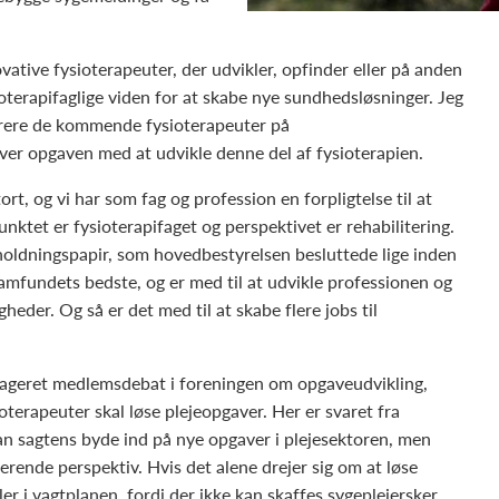
vative fysioterapeuter, der udvikler, opfinder eller på anden
oterapifaglige viden for at skabe nye sundhedsløsninger. Jeg
pirere de kommende fysioterapeuter på
 over opgaven med at udvikle denne del af fysioterapien.
ort, og vi har som fag og profession en forpligtelse til at
ktet er fysioterapifaget og perspektivet er rehabilitering.
holdningspapir, som hovedbestyrelsen besluttede lige inden
amfundets bedste, og er med til at udvikle professionen og
heder. Og så er det med til at skabe flere jobs til
ngageret medlemsdebat i foreningen om opgaveudvikling,
ioterapeuter skal løse plejeopgaver. Her er svaret fra
an sagtens byde ind på nye opgaver i plejesektoren, men
terende perspektiv. Hvis det alene drejer sig om at løse
er i vagtplanen, fordi der ikke kan skaffes sygeplejersker