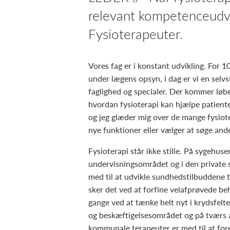
relevant kompetenceudvik
Fysioterapeuter.
Vores fag er i konstant udvikling. For 1
under lægens opsyn, i dag er vi en sel
faglighed og specialer. Der kommer løb
hvordan fysioterapi kan hjælpe patienter
og jeg glæder mig over de mange fysiot
nye funktioner eller vælger at søge ande
Fysioterapi står ikke stille. På sygehu
undervisningsområdet og i den private 
med til at udvikle sundhedstilbuddene t
sker det ved at forfine velafprøvede b
gange ved at tænke helt nyt i krydsfelt
og beskæftigelsesområdet og på tværs 
kommunale terapeuter er med til at for