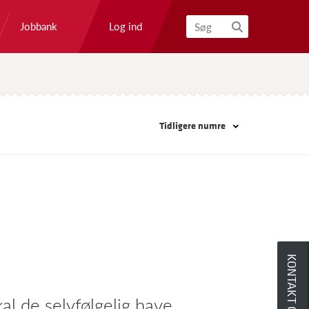
Log ind
Jobbank
Søg
Tidligere numre
KONTAKT OS
al de selvfølgelig have