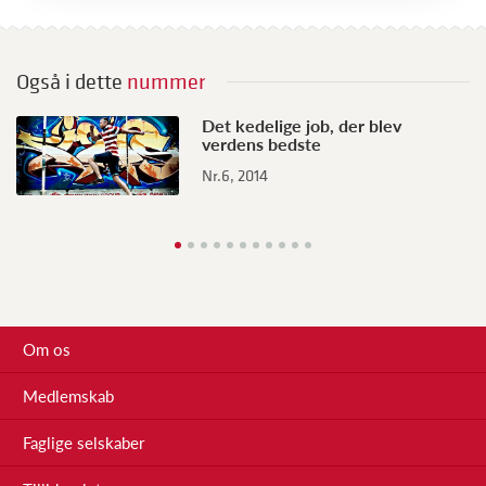
Også i dette
nummer
Det kedelige job, der blev
verdens bedste
Nr.6, 2014
Om os
Medlemskab
Faglige selskaber