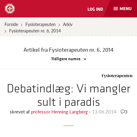
MENU
LOG IND
Åbn
og
luk
Forside
Fysioterapeuten
Arkiv
naviga
Fysioterapeuten nr. 6, 2014
Artikel fra Fysioterapeuten
nr. 6, 2014
Tidligere numre
Debatindlæg: Vi mangler
sult i paradis
skrevet af
professor Henning Langberg
-
13.06.2014
3