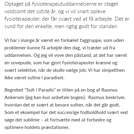
Optaget på fysioterapeutuddannelserne er steget
voldsomt det sidste år, og vi vil snart opleve
fysioterapeuter, der får svært ved at få arbejde. Det er
synd for den enkelte, men rigtig godt for standen
Vi har i mange år været en forkælet faggruppe, som uden
problemer kunne få arbejde den dag, vi træder ud fra
uddannelsen. Og jeg vil vove den påstand, at det har været
en sovepude, som har gjort fysioterapeuter kræsne og
svært selektive, når de skulle vælge job. Vi har simpelthen
ikke været sultne i paradiset.
Begrebet ”Sult i Paradis” er titlen på en bog af Rasmus
Ankersen (jeg kan kun anbefale bogen). Rasmus beskriver,
hvordan det er svært at bevare sulten, når det går godt.
Som et eksempel har det succesrige fodboldhold svært ved
søge det sublime – at fortsætte med at forbedre og
optimere holdets præstationer.