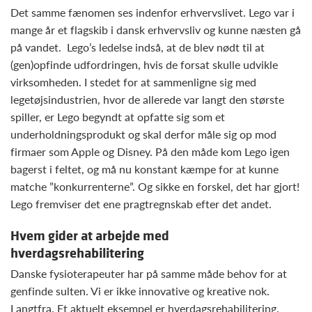
Det samme fænomen ses indenfor erhvervslivet. Lego var i
mange år et flagskib i dansk erhvervsliv og kunne næsten gå
på vandet. Lego’s ledelse indså, at de blev nødt til at
(gen)opfinde udfordringen, hvis de forsat skulle udvikle
virksomheden. I stedet for at sammenligne sig med
legetøjsindustrien, hvor de allerede var langt den største
spiller, er Lego begyndt at opfatte sig som et
underholdningsprodukt og skal derfor måle sig op mod
firmaer som Apple og Disney. På den måde kom Lego igen
bagerst i feltet, og må nu konstant kæmpe for at kunne
matche ”konkurrenterne”. Og sikke en forskel, det har gjort!
Lego fremviser det ene pragtregnskab efter det andet.
Hvem gider at arbejde med
hverdagsrehabilitering
Danske fysioterapeuter har på samme måde behov for at
genfinde sulten. Vi er ikke innovative og kreative nok.
Langtfra. Et aktuelt eksempel er hverdagsrehabilitering.