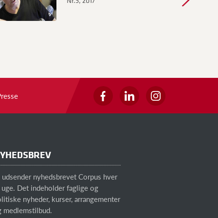
Nr.3, 2017
Nr.3, 2017
Presse
YHEDSBREV
i udsender nyhedsbrevet Corpus hver
 uge. Det indeholder faglige og
litiske nyheder, kurser, arrangementer
g medlemstilbud.