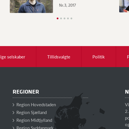
Nr.3, 2017
lige selskaber
Tillidsvalgte
Politik
REGIONER
N
Region Hovedstaden
V
2.
Region Sjælland
po
Region Midtjylland
o
Region Syddanmark