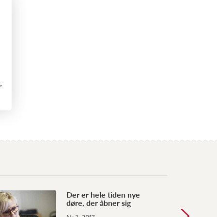
,
Lønnen er
Der er hele tiden nye
døre, der åbner sig
hvornår h