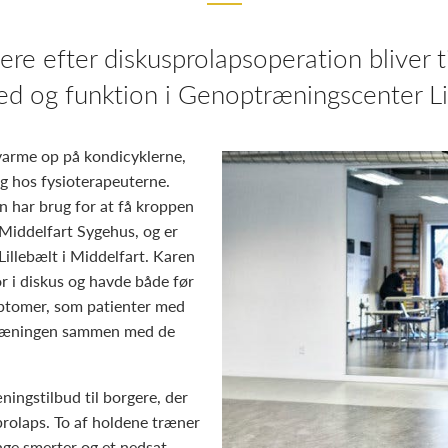
re efter diskusprolapsoperation bliver t
ed og funktion i Genoptræningscenter Li
varme op på kondicyklerne,
g hos fysioterapeuterne.
 har brug for at få kroppen
 Middelfart Sygehus, og er
Lillebælt i Middelfart. Karen
r i diskus og havde både før
ptomer, som patienter med
dtræningen sammen med de
ingstilbud til borgere, der
prolaps. To af holdene træner
nge smerter og et nedsat