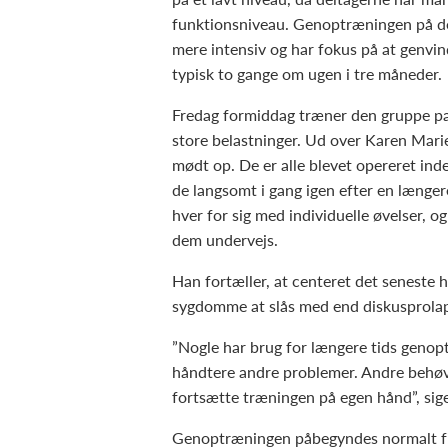
funktionsniveau. Genoptræningen på de
mere intensiv og har fokus på at genvi
typisk to gange om ugen i tre måneder.
Fredag formiddag træner den gruppe pat
store belastninger. Ud over Karen Mari
mødt op. De er alle blevet opereret ind
de langsomt i gang igen efter en længe
hver for sig med individuelle øvelser, 
dem undervejs.
Han fortæller, at centeret det seneste h
sygdomme at slås med end diskusprola
”Nogle har brug for længere tids genopt
håndtere andre problemer. Andre behøv
fortsætte træningen på egen hånd”, si
Genoptræningen påbegyndes normalt fir