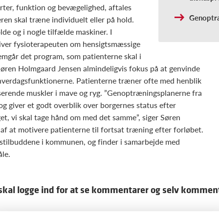
rter, funktion og bevægelighed, aftales
Genoptræ
n skal træne individuelt eller på hold.
lde og i nogle tilfælde maskiner. I
iver fysioterapeuten om hensigtsmæssige
nemgår det program, som patienterne skal i
øren Holmgaard Jensen almindeligvis fokus på at genvinde
hverdagsfunktionerne. Patienterne træner ofte med henblik
liserende muskler i mave og ryg. ”Genoptræningsplanerne fra
g giver et godt overblik over borgernes status efter
get, vi skal tage hånd om med det samme”, siger Søren
f at motivere patienterne til fortsat træning efter forløbet.
stilbuddene i kommunen, og finder i samarbejde med
åle.
skal logge ind for at se kommentarer og selv kommen