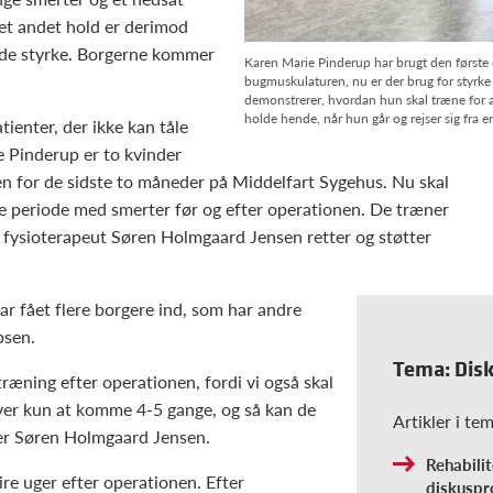
t andet hold er derimod
nde styrke. Borgerne kommer
Karen Marie Pinderup har brugt den første de
bugmuskulaturen, nu er der brug for styrk
demonstrerer, hvordan hun skal træne for at
holde hende, når hun går og rejser sig fra e
ienter, der ikke kan tåle
e Pinderup er to kvinder
en for de sidste to måneder på Middelfart Sygehus. Nu skal
re periode med smerter før og efter operationen. De træner
og fysioterapeut Søren Holmgaard Jensen retter og støtter
ar fået flere borgere ind, som har andre
psen.
Tema: Dis
ræning efter operationen, fordi vi også skal
er kun at komme 4-5 gange, og så kan de
Artikler i te
ger Søren Holmgaard Jensen.
Rehabilit
e uger efter operationen. Efter
diskuspr