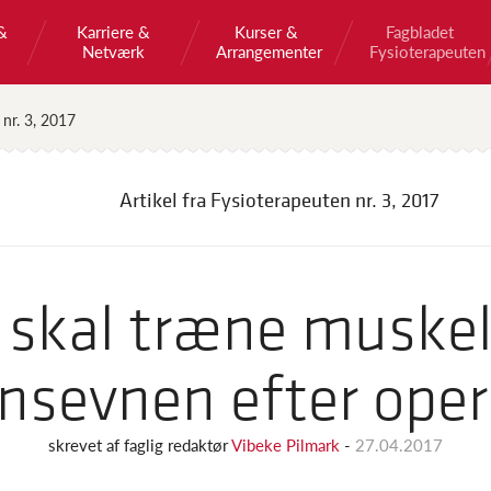
&
Karriere &
Kurser &
Fagbladet
Netværk
Arrangementer
Fysioterapeuten
 nr. 3, 2017
Artikel fra Fysioterapeuten
nr. 3, 2017
 skal træne muskel
nsevnen efter ope
skrevet af
faglig redaktør
Vibeke Pilmark
-
27.04.2017