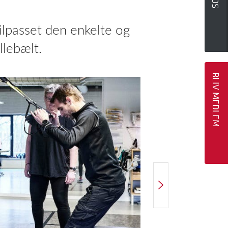
ilpasset den enkelte og
llebælt.
BLIV MEDLEM
NÆSTE ARTIKEL
Genoptræning øger ikke risiko for reprolaps