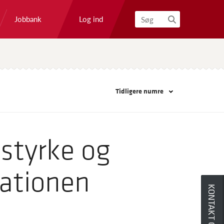
Log ind
Jobbank
Søg
Tidligere numre
styrke og
rationen
KONTAKT OS