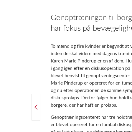
Genoptræningen til borge
har fokus på bevægeligh
To mænd og fire kvinder er begyndt at 
inden de skal videre med dagens trænin
Karen Marie Pinderup er en af dem. Hun
i gang igen efter en diskusoperation på
blevet henvist til genoptræningscenter 
Marie Pinderup er opereret for en tumo
og nu efter operationen de samme sym
diskusprolaps. Derfor følger hun hol
borgere, der har haft en prolaps.
FORRIGE ARTIKEL
Rehabilitering efter operation for lumbal diskusprolaps
Genoptræningscenteret har tre holdtræn
er blevet opereret for en lumbal diskus
på et lavt niveau, da deltagerne har ma