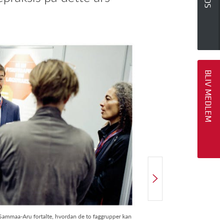
BLIV MEDLEM
NÆSTE ARTIKEL
Kvalitet i det korte møde med fysioterapeuten
Sammaa-Aru fortalte, hvordan de to faggrupper kan