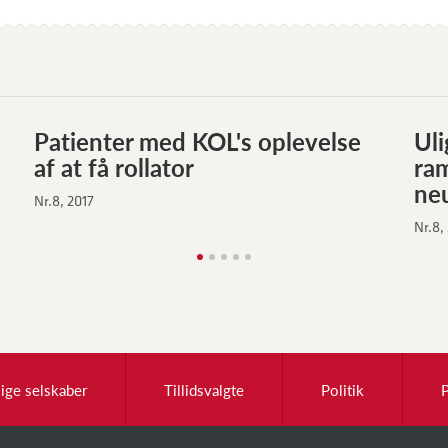
Patienter med KOL's oplevelse
Ul
af at få rollator
ra
ne
Nr.8, 2017
Nr.8,
lige selskaber
Tillidsvalgte
Politik