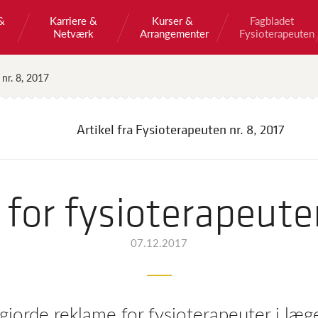
&
Karriere &
Kurser &
Fagbladet
Netværk
Arrangementer
Fysioterapeuten
 nr. 8, 2017
Artikel fra Fysioterapeuten
nr. 8, 2017
 for fysioterapeute
07.12.2017
jorde reklame for fysioterapeuter i læge