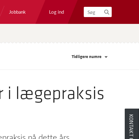
Log ind
Jobbank
Søg
Tidligere numre
r i lægepraksis
KONTAKT OS
praksis på dette års