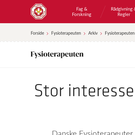
Fag &
Rådgivning 
Forskning
Regler
Forside
Fysioterapeuten
Arkiv
Fysioterapeuten
Stor interesse
Danske Fysioterapeuter g