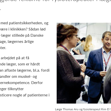
.
 med patientsikkerheden, og
ære i klinikken? Sådan lød
 læger stillede på Danske
ge, lægernes årlige
ter.
arbejdet på at få
ende læger, som er hårdt
n aflaste lægerne, bl.a. fordi
 handler om muskel- og
 kernekompetence. Derfor
æger tilknytter
sticere nogle af patienterne i
Læge Thomas Aru og fysioterapeut Rim El 