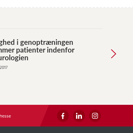
ighed i genoptræningen
mmer patienter indenfor
urologien
 2017
Presse