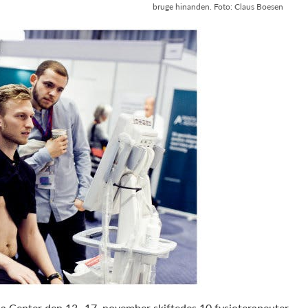
bruge hinanden. Foto: Claus Boesen
la Center den 13.-17. november skiftedes 10 fysioterapeuter