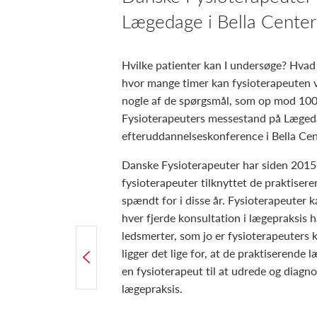
Lægedage i Bella Center
Hvilke patienter kan I undersøge? Hvad
hvor mange timer kan fysioterapeuten v
nogle af de spørgsmål, som op mod 100
Fysioterapeuters messestand på Lægeda
efteruddannelseskonference i Bella Cen
Danske Fysioterapeuter har siden 2015 
fysioterapeuter tilknyttet de praktiser
spændt for i disse år. Fysioterapeuter ka
hver fjerde konsultation i lægepraksis
ledsmerter, som jo er fysioterapeuters
FORRIGE ARTIKEL
ligger det lige for, at de praktiserende l
"Jeg er blevet mere selvsikker, når jeg kommunikerer med borgerne"
en fysioterapeut til at udrede og diagno
lægepraksis.