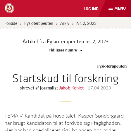
MENU
LOG IND
Åbn
og
luk
Forside
Fysioterapeuten
Arkiv
Nr. 2, 2023
naviga
Artikel fra Fysioterapeuten
nr. 2, 2023
Tidligere numre
Startskud til forskning
skrevet af
journalist
Jakob Kehlet
-
17.04.2023
TEMA // Kandidat på hospitalet. Kasper Søndergaard
har brugt kandidaten til at fordybe sig i fagligheden.
Her har han specialiseret sig i balancen hos ældre.