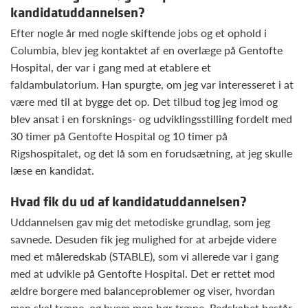
kandidatuddannelsen?
Efter nogle år med nogle skiftende jobs og et ophold i
Columbia, blev jeg kontaktet af en overlæge på Gentofte
Hospital, der var i gang med at etablere et
faldambulatorium. Han spurgte, om jeg var interesseret i at
være med til at bygge det op. Det tilbud tog jeg imod og
blev ansat i en forsknings- og udviklingsstilling fordelt med
30 timer på Gentofte Hospital og 10 timer på
Rigshospitalet, og det lå som en forudsætning, at jeg skulle
læse en kandidat.
Hvad fik du ud af kandidatuddannelsen?
Uddannelsen gav mig det metodiske grundlag, som jeg
savnede. Desuden fik jeg mulighed for at arbejde videre
med et måleredskab (STABLE), som vi allerede var i gang
med at udvikle på Gentofte Hospital. Det er rettet mod
ældre borgere med balanceproblemer og viser, hvordan
man skal træne, og hvem man bør træne. Redskabet består