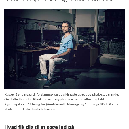
Kasper Søndergaard, forsknings- og udviklingsterapeut og ph.d.-studerende,
Gentofte Hospital: Klinik for ældresygdomme, svimmelhed og fald.
Rigshospitalet: Afdeling for Øre-Næse-Halskirurgi og Audiologi SDU: Ph.d.-
studerende. Foto: Linda Johansen.
Hvad fik dig til at søge ind på