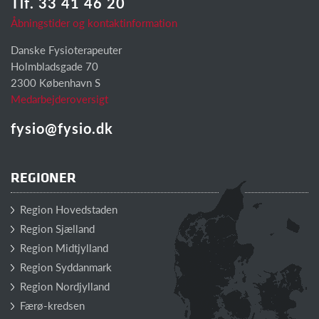
Tlf. 33 41 46 20
Åbningstider og kontaktinformation
Danske Fysioterapeuter
Holmbladsgade 70
2300 København S
Medarbejderoversigt
fysio@fysio.dk
REGIONER
Region Hovedstaden
Region Sjælland
Region Midtjylland
Region Syddanmark
Region Nordjylland
Færø-kredsen