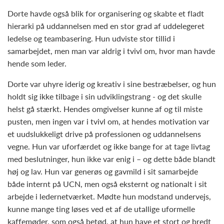
Dorte havde også blik for organisering og skabte et fladt
hierarki på uddannelsen med en stor grad af uddelegeret
ledelse og teambasering. Hun udviste stor tillid i
samarbejdet, men man var aldrig i tvivl om, hvor man havde
hende som leder.
Dorte var uhyre iderig og kreativ i sine bestræbelser, og hun
holdt sig ikke tilbage i sin udviklingstrang - og det skulle
helst gå stærkt. Hendes omgivelser kunne af og til miste
pusten, men ingen var i tvivl om, at hendes motivation var
et uudslukkeligt drive på professionen og uddannelsens
vegne. Hun var uforfærdet og ikke bange for at tage livtag
med beslutninger, hun ikke var enig i – og dette både blandt
høj og lav. Hun var generøs og gavmild i sit samarbejde
både internt på UCN, men også eksternt og nationalt i sit
arbejde i ledernetværket. Mødte hun modstand undervejs,
kunne mange ting løses ved et af de utallige uformelle
kaffemøder, som også betød, at hun have et stort og bredt