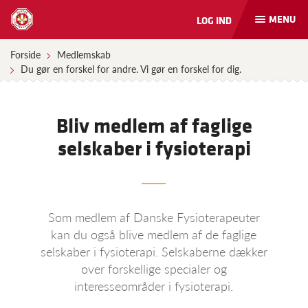
MENU
LOG IND
Åbn
og
luk
Forside
Medlemskab
naviga
Du gør en forskel for andre. Vi gør en forskel for dig.
Bliv medlem af faglige
selskaber i fysioterapi
Som medlem af Danske Fysioterapeuter
kan du også blive medlem af de faglige
selskaber i fysioterapi. Selskaberne dækker
over forskellige specialer og
interesseområder i fysioterapi.