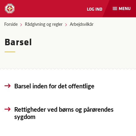
MENU
LOG IND
Åbn
og
luk
Forside
Rådgivning og regler
Arbejdsvilkår
naviga
Barsel
Barsel inden for det offentlige
Rettigheder ved børns og pårørendes
sygdom