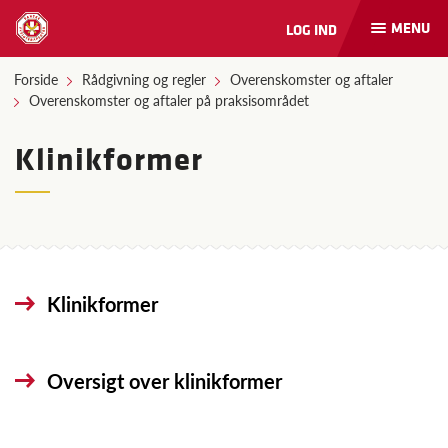
MENU
LOG IND
Åbn
og
luk
Forside
Rådgivning og regler
Overenskomster og aftaler
naviga
Overenskomster og aftaler på praksisområdet
Klinikformer
Klinikformer
Oversigt over klinikformer