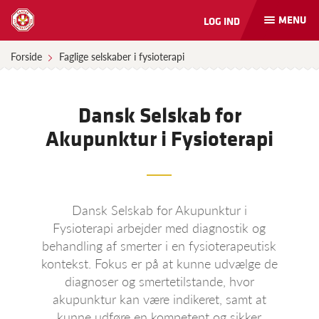
MENU
LOG IND
Åbn
og
luk
Forside
Faglige selskaber i fysioterapi
naviga
Dansk Selskab for
Akupunktur i Fysioterapi
Dansk Selskab for Akupunktur i
Fysioterapi arbejder med diagnostik og
behandling af smerter i en fysioterapeutisk
kontekst. Fokus er på at kunne udvælge de
diagnoser og smertetilstande, hvor
akupunktur kan være indikeret, samt at
kunne udføre en kompetent og sikker