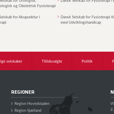
elskab for Urologisk,
Dansk Selskab for Fysioterapi i 
logisk og Obstetrisk Fysioterapi
elskab for Akupunktur i
Dansk Selskab for Fysioterapi t
rapi
med Udviklingshandicap
lige selskaber
Tillidsvalgte
Politik
REGIONER
N
Region Hovedstaden
V
2.
Region Sjælland