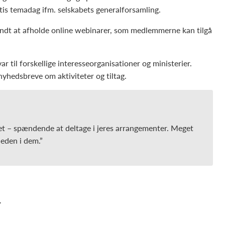
atis temadag ifm. selskabets generalforsamling.
yndt at afholde online webinarer, som medlemmerne kan tilgå
til forskellige interesseorganisationer og ministerier.
yhedsbreve om aktiviteter og tiltag.
alet – spændende at deltage i jeres arrangementer. Meget
eden i dem.”
r