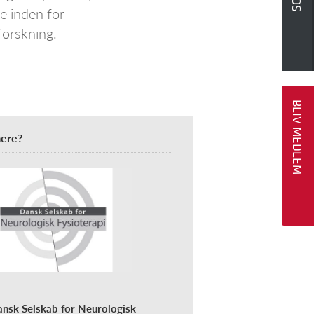
e inden for
forskning.
BLIV MEDLEM
mere?
nsk Selskab for Neurologisk