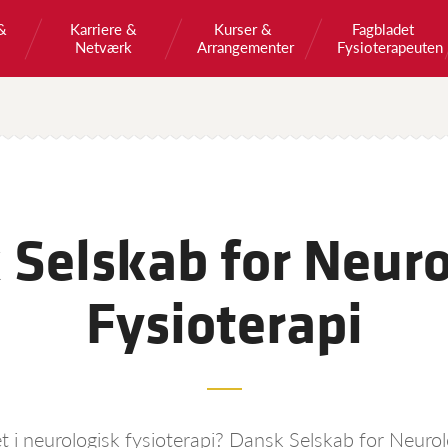
&
Karriere &
Kurser &
Fagbladet
Netværk
Arrangementer
Fysioterapeuten
 Selskab for Neuro
Fysioterapi
et i neurologisk fysioterapi? Dansk Selskab for Neurol