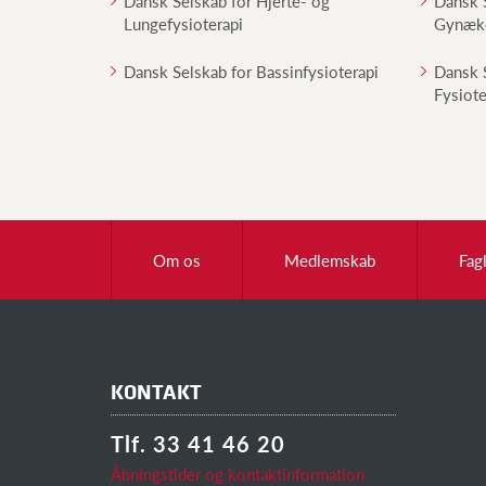
Dansk Selskab for Hjerte- og
Dansk S
Lungefysioterapi
Gynæko
Dansk Selskab for Bassinfysioterapi
Dansk S
Fysiote
Om os
Medlemskab
Fag
KONTAKT
Tlf. 33 41 46 20
Åbningstider og kontaktinformation