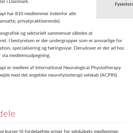
ter i Danmark.
Fysioter
rapi har 810 medlemmer indenfor alle
ansatte, privatpraktiserende).
geografisk og sektorielt sammensat således at
et. I bestyrelsen er der undergrupper som er ansvarlige for
tion, specialisering og høringssvar. Derudover er der ad hoc
ler via medlemsudpegning.
api er medlem af International Neurological Physiotherapy
bejde med det engelske neurofysioterapi selskab (ACPIN).
dele
g kurser til fordelagtige priser for selskabets medlemmer.