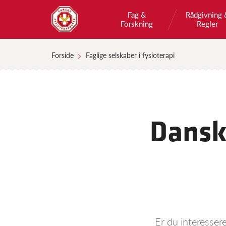
Fag &
Rådgivning 
Forskning
Regler
Forside
Faglige selskaber i fysioterapi
Dansk
Er du interesser