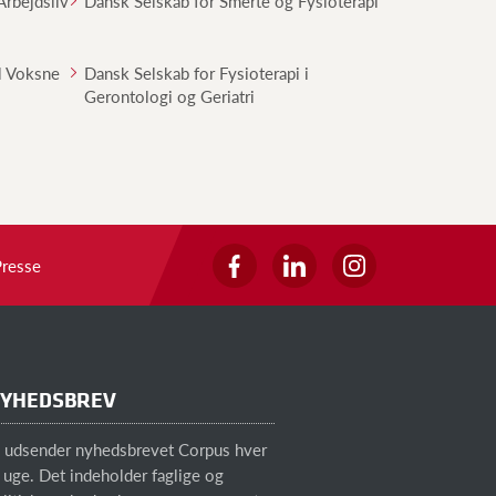
Arbejdsliv
Dansk Selskab for Smerte og Fysioterapi
il Voksne
Dansk Selskab for Fysioterapi i
Gerontologi og Geriatri
Presse
YHEDSBREV
i udsender nyhedsbrevet Corpus hver
 uge. Det indeholder faglige og