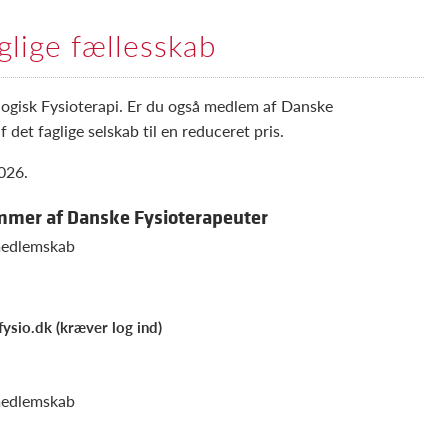
aglige fællesskab
logisk Fysioterapi. Er du også medlem af Danske
det faglige selskab til en reduceret pris.
026.
emmer af Danske Fysioterapeuter
 medlemskab
fysio.dk (kræver log ind)
 medlemskab