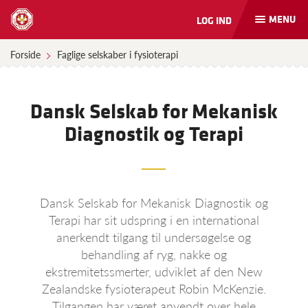
MENU
LOG IND
Åbn
og
luk
Forside
Faglige selskaber i fysioterapi
naviga
Dansk Selskab for Mekanisk
Diagnostik og Terapi
Dansk Selskab for Mekanisk Diagnostik og
Terapi har sit udspring i en international
anerkendt tilgang til undersøgelse og
behandling af ryg, nakke og
ekstremitetssmerter, udviklet af den New
Zealandske fysioterapeut Robin McKenzie.
Tilgangen har været anvendt over hele