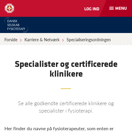
MENU
LOG IND
Åbn
og
luk
naviga
Forside
Karriere & Netværk
Specialiseringsordningen
Specialister og certificerede
klinikere
Se alle godkendte certificerede klinikere og
specialister i fysioterapi.
Her finder du navne på fysioterapeuter, som enten er