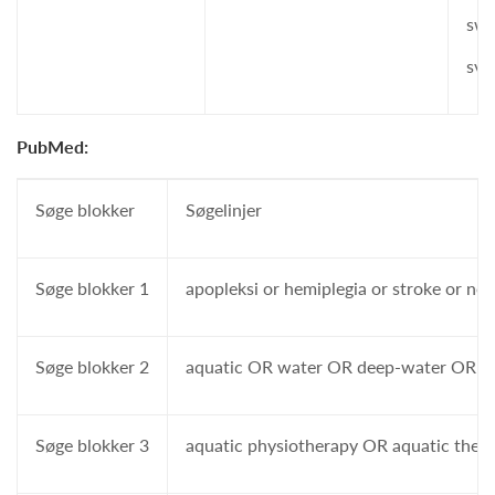
swi
svi
PubMed:
Søge blokker
Søgelinjer
Søge blokker 1
apopleksi or hemiplegia or stroke or neu
Søge blokker 2
aquatic OR water OR deep-water OR w
Søge blokker 3
aquatic physiotherapy OR aquatic ther