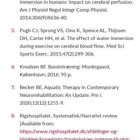
immersion in humans: impact on cerebral perfusion.
Am J Physiol Regul Integr Comp Physiol.
2014;306(9):R636-40.
Pugh CJ, Sprung VS, Ono K, Spence AL, Thijssen
DH, Carter HH, et al. The effect of water immersion
during exercise on cerebral blood flow. Med Sci
Sports Exerc. 2015;47(2):299-306.
Knudsen BF. Bassintræning: Munksgaard,
København; 2016. 95 p.
Becker BE. Aquatic Therapy in Contemporary
Neurorehabilitation: An Update. Pm r.
2020;12(12):1251-9.
Rigshospitalet. Systematisk/Narrativt review
[Available from:
https://www.rigshospitalet.dk/afdelinger-og-
klinikker/hovedorto/forskning/en-indgang-til-phd-