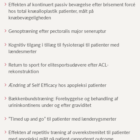
Effekten af kontinuert passiv bevægelse efter brisement forcé
hos total knæalloplastik patienter, målt på
knæbevægeligheden
Genoptræning efter pectoralis major seneruptur
Kognitiv tilgang i tillæg til fysioterapi til patienter med
lændesmerter
Return to sport for elitesportsudøvere efter ACL-
rekonstruktion
Ændring af Self Efficacy hos apopleksi patienter
Bækkenbundstræning: Forebyggelse og behandling af
urininkontinens under og efter graviditet
”Timed up and go” til patienter med lænderygsmerter
Effekten af repetitiv træning af overekstremitet til patienter
med apopleksi målt på patient-rapporteret outcome