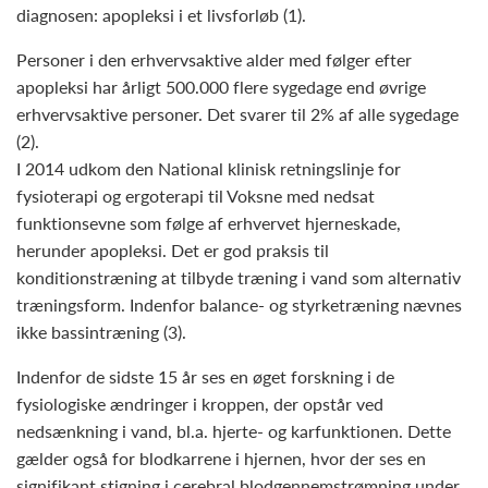
diagnosen: apopleksi i et livsforløb (1).
Personer i den erhvervsaktive alder med følger efter
apopleksi har årligt 500.000 flere sygedage end øvrige
erhvervsaktive personer. Det svarer til 2% af alle sygedage
(2).
I 2014 udkom den National klinisk retningslinje for
fysioterapi og ergoterapi til Voksne med nedsat
funktionsevne som følge af erhvervet hjerneskade,
herunder apopleksi. Det er god praksis til
konditionstræning at tilbyde træning i vand som alternativ
træningsform. Indenfor balance- og styrketræning nævnes
ikke bassintræning (3).
Indenfor de sidste 15 år ses en øget forskning i de
fysiologiske ændringer i kroppen, der opstår ved
nedsænkning i vand, bl.a. hjerte- og karfunktionen. Dette
gælder også for blodkarrene i hjernen, hvor der ses en
signifikant stigning i cerebral blodgennemstrømning under