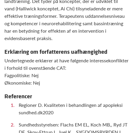
landtræning. Det tyder på koncepter, der er udviklet til
vand (Halliwick konceptet, Ai Chi) tilsyneladende er mere
effektive træningsformer. Terapeutens uddannelsesniveau
og kompetencer i neurorehabilitering samt bassintræning
har en betydning for effekten af en intervention i
evidensbaseret praksis.
Erklæring om forfatterens uafhængighed
Undertegnede erklærer at have følgende interessekonflikter
i forhold til ovenstående CAT:
Fagpolitiske: Nej
Økonomiske: Nej
Referencer
Regioner D. Kvaliteten i behandlingen af apopleksi
sundhed.dk2020
Sundhedsstyrelsen: Flachs EM EL, Koch MB,, Ryd JT
DE, Skov-Ettrup L, Juel K. . SYGDOMSBYRDEN I