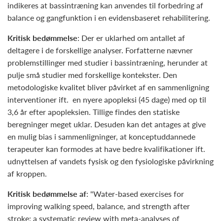
indikeres at bassintræning kan anvendes til forbedring af
balance og gangfunktion i en evidensbaseret rehabilitering.
Kritisk bedømmelse
: Der er uklarhed om antallet af
deltagere i de forskellige analyser. Forfatterne nævner
problemstillinger med studier i bassintræning, herunder at
pulje små studier med forskellige kontekster. Den
metodologiske kvalitet bliver påvirket af en sammenligning
interventioner ift. en nyere apopleksi (45 dage) med op til
3,6 år efter apopleksien. Tillige findes den statiske
beregninger meget uklar. Desuden kan det antages at give
en mulig bias i sammenligninger, at konceptuddannede
terapeuter kan formodes at have bedre kvalifikationer ift.
udnyttelsen af vandets fysisk og den fysiologiske påvirkning
af kroppen.
Kritisk bedømmelse af
: "Water-based exercises for
improving walking speed, balance, and strength after
stroke: a systematic review with meta-analyses of