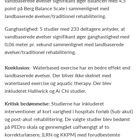
vandbaserede øvelser signifikant øger balancen med 4,5
point på Berg Balance Scale i sammenlignet med
landbaserede øvelser/traditionel rehabilitering.
Ganghastighed: 5 studier med 233 deltagere antyder, at
vandbaserede øvelser signifikant øger ganghastighed med
0,06 meter pr. sekund sammenlignet med landbaserede
øvelser/traditionel rehabilitering.
Konklusion
: Waterbased exercise har en bedre effekt end
landbaserede øvelser. Der bliver ikke skelnet med
waterbased exercise og aquatic therapy. Der blev
inkluderet Halliwick og Ai Chi studier.
Kritisk bedømmelse
: Studierne har inkluderet
interventioner af kort varighed i hospitals forløb (Sub-akut)
og post-akut rehabilitering. De valgte studier blev bedømt
på PEDro skala og gennemgået uafhængigt af to
korrekturlæsere, (LRN og KKPM) med forudbestemte