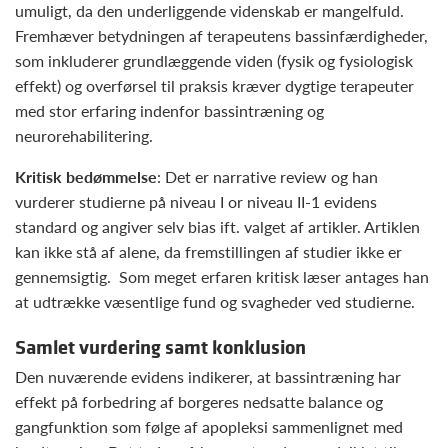
umuligt, da den underliggende videnskab er mangelfuld.
Fremhæver betydningen af terapeutens bassinfærdigheder,
som inkluderer grundlæggende viden (fysik og fysiologisk
effekt) og overførsel til praksis kræver dygtige terapeuter
med stor erfaring indenfor bassintræning og
neurorehabilitering.
Kritisk bedømmelse
: Det er narrative review og han
vurderer studierne på niveau I or niveau II-1 evidens
standard og angiver selv bias ift. valget af artikler. Artiklen
kan ikke stå af alene, da fremstillingen af studier ikke er
gennemsigtig. Som meget erfaren kritisk læser antages han
at udtrække væsentlige fund og svagheder ved studierne.
Samlet vurdering samt konklusion
Den nuværende evidens indikerer, at bassintræning har
effekt på forbedring af borgeres nedsatte balance og
gangfunktion som følge af apopleksi sammenlignet med