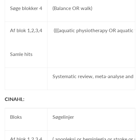
Søge blokker 4
(Balance OR walk)
Af blok 1,2,3,4
((((aquatic physiotherapy OR aquatic 
Samle hits
Systematic review, meta-analyse and r
CINAHL:
Bloks
Søgelinjer
Af blok 1,2,3,4
( apopleksi or hemiplegia or stroke o