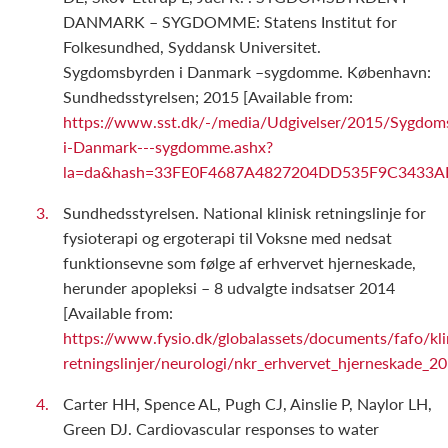
DANMARK – SYGDOMME: Statens Institut for
Folkesundhed, Syddansk Universitet.
Sygdomsbyrden i Danmark –sygdomme. København:
Sundhedsstyrelsen; 2015 [Available from:
https://www.sst.dk/-/media/Udgivelser/2015/Sygdom
i-Danmark---sygdomme.ashx?
la=da&hash=33FE0F4687A4827204DD535F9C3433A
Sundhedsstyrelsen. National klinisk retningslinje for
fysioterapi og ergoterapi til Voksne med nedsat
funktionsevne som følge af erhvervet hjerneskade,
herunder apopleksi – 8 udvalgte indsatser 2014
[Available from:
https://www.fysio.dk/globalassets/documents/fafo/kli
retningslinjer/neurologi/nkr_erhvervet_hjerneskade_2
Carter HH, Spence AL, Pugh CJ, Ainslie P, Naylor LH,
Green DJ. Cardiovascular responses to water