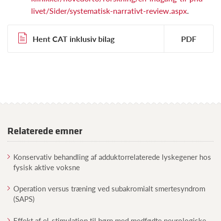
livet/Sider/systematisk-narrativt-review.aspx
.
Hent CAT inklusiv bilag
Relaterede emner
Konservativ behandling af adduktorrelaterede lyskegener hos
fysisk aktive voksne
Operation versus træning ved subakromialt smertesyndrom
(SAPS)
Effekt af el-stimulation til børn med medfødte neurologiske