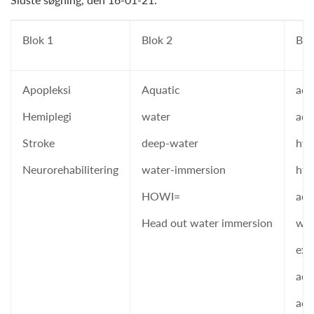
Blok 1
Blok 2
Blo
Apopleksi
Aquatic
aqu
Hemiplegi
water
aqu
Stroke
deep-water
hyd
Neurorehabilitering
water-immersion
hyd
HOWI=
aqu
Head out water immersion
wat
exe
aqu
aqu