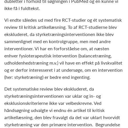
dubletter i forhold til søgningen i PubMed og én kunne vi
ikke få i fuldtekst.
Vi endte således ud med fire RCT-studier og ét systematisk
review til kritisk artikellæsning. To af RCT-studierne blev
ekskluderet, da styrketræningsinterventionen ikke blev
sammenlignet med en kontrolgruppe, men med andre
interventioner. Vi har en forforståelse om, at næsten
enhver fysioterapeutisk intervention (balancetræning,
udholdenhedstræning m.v.) vil have en effekt på livskvalitet
og er derfor interesseret i at undersøge, om en intervention
(her: styrketræning) er bedre end ingenting.
Det systematiske review blev ekskluderet, da
styrketræningsinterventionen var uklar og in- og
eksklusionskriterierne ikke var velbeskrevne. Ved
håndsøgning udvalgte vi endnu én artikel til kritisk
artikellæsning, den blev fravalgt da det var uklart hvorvidt
styrketræning var den primære intervention. Begrundelse