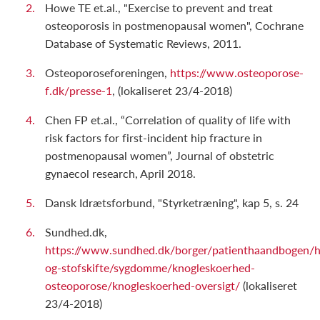
Howe TE et.al., "Exercise to prevent and treat
osteoporosis in postmenopausal women", Cochrane
Database of Systematic Reviews, 2011.
Osteoporoseforeningen,
https://www.osteoporose-
f.dk/presse-1
, (lokaliseret 23/4-2018)
Chen FP et.al., “Correlation of quality of life with
risk factors for first-incident hip fracture in
postmenopausal women”, Journal of obstetric
gynaecol research, April 2018.
Dansk Idrætsforbund, "Styrketræning", kap 5, s. 24
Sundhed.dk,
https://www.sundhed.dk/borger/patienthaandbogen/
og-stofskifte/sygdomme/knogleskoerhed-
osteoporose/knogleskoerhed-oversigt/
(lokaliseret
23/4-2018)