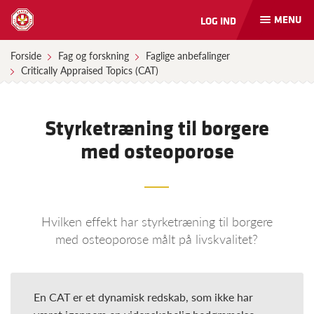
MENU
LOG IND
Åbn
og
luk
Forside
Fag og forskning
Faglige anbefalinger
naviga
Critically Appraised Topics (CAT)
Styrketræning til borgere
med osteoporose
Hvilken effekt har styrketræning til borgere
med osteoporose målt på livskvalitet?
En CAT er et dynamisk redskab, som ikke har