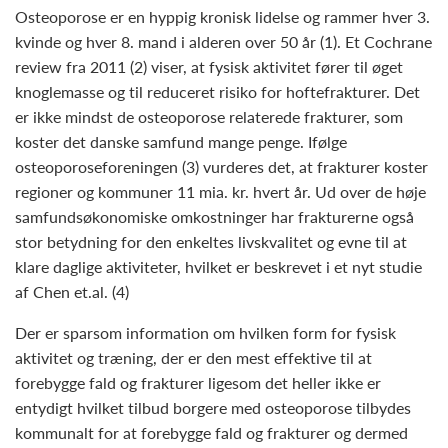
Osteoporose er en hyppig kronisk lidelse og rammer hver 3.
kvinde og hver 8. mand i alderen over 50 år (1). Et Cochrane
review fra 2011 (2) viser, at fysisk aktivitet fører til øget
knoglemasse og til reduceret risiko for hoftefrakturer. Det
er ikke mindst de osteoporose relaterede frakturer, som
koster det danske samfund mange penge. Ifølge
osteoporoseforeningen (3) vurderes det, at frakturer koster
regioner og kommuner 11 mia. kr. hvert år. Ud over de høje
samfundsøkonomiske omkostninger har frakturerne også
stor betydning for den enkeltes livskvalitet og evne til at
klare daglige aktiviteter, hvilket er beskrevet i et nyt studie
af Chen et.al. (4)
Der er sparsom information om hvilken form for fysisk
aktivitet og træning, der er den mest effektive til at
forebygge fald og frakturer ligesom det heller ikke er
entydigt hvilket tilbud borgere med osteoporose tilbydes
kommunalt for at forebygge fald og frakturer og dermed