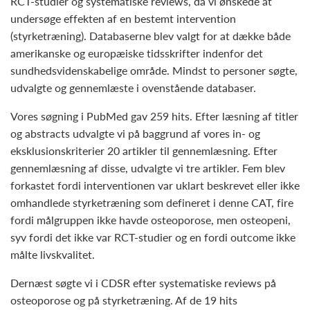
RCT-studier og systematiske reviews, da vi ønskede at
undersøge effekten af en bestemt intervention
(styrketræning). Databaserne blev valgt for at dække både
amerikanske og europæiske tidsskrifter indenfor det
sundhedsvidenskabelige område. Mindst to personer søgte,
udvalgte og gennemlæste i ovenstående databaser.
Vores søgning i PubMed gav 259 hits. Efter læsning af titler
og abstracts udvalgte vi på baggrund af vores in- og
eksklusionskriterier 20 artikler til gennemlæsning. Efter
gennemlæsning af disse, udvalgte vi tre artikler. Fem blev
forkastet fordi interventionen var uklart beskrevet eller ikke
omhandlede styrketræning som defineret i denne CAT, fire
fordi målgruppen ikke havde osteoporose, men osteopeni,
syv fordi det ikke var RCT-studier og en fordi outcome ikke
målte livskvalitet.
Dernæst søgte vi i CDSR efter systematiske reviews på
osteoporose og på styrketræning. Af de 19 hits