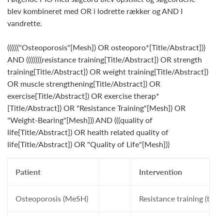
blev kombineret med OR i lodrette rækker og AND I
vandrette.
(((((("Osteoporosis"[Mesh]) OR osteoporo*[Title/Abstract]))
AND ((((((((resistance training[Title/Abstract]) OR strength
training[Title/Abstract]) OR weight training[Title/Abstract])
OR muscle strengthening[Title/Abstract]) OR
exercise[Title/Abstract]) OR exercise therap*
[Title/Abstract]) OR "Resistance Training"[Mesh]) OR
"Weight-Bearing"[Mesh])) AND (((quality of
life[Title/Abstract]) OR health related quality of
life[Title/Abstract]) OR "Quality of Life"[Mesh]))
Patient
Intervention
Osteoporosis (MeSH)
Resistance training (ti/