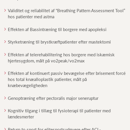
Validitet og reliabilitet af “Breathing Pattern Assessment Tool”
hos patienter med astma
Effekten af Bassintræning til borgere med apopleksi
Styrketræning til brystkræftpatienter efter mastektomi
Effekten af telerehabilitering hos borgere med iskæmisk
hjertesygdom, målt på vo2peak/vo2max
Effekten af kontinuert passiv bevægelse efter brisement forcé
hos total knæalloplastik patienter, målt på
knæbevægeligheden
Genoptræning efter pectoralis major seneruptur
Kognitiv tilgang i tillæg til fysioterapi til patienter med
lændesmerter
Return to sport for elitesportsudøvere efter ACL-