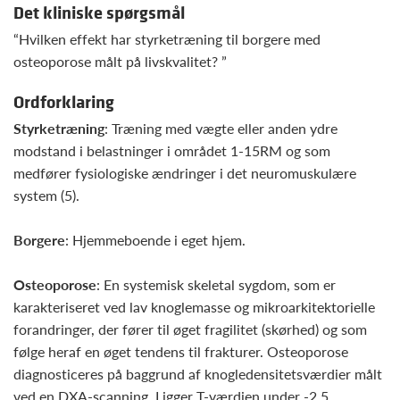
Det kliniske spørgsmål
“Hvilken effekt har styrketræning til borgere med
osteoporose målt på livskvalitet? ”
Ordforklaring
Styrketræning
: Træning med vægte eller anden ydre
modstand i belastninger i området 1-15RM og som
medfører fysiologiske ændringer i det neuromuskulære
system (5).
Borgere
: Hjemmeboende i eget hjem.
Osteoporose
: En systemisk skeletal sygdom, som er
karakteriseret ved lav knoglemasse og mikroarkitektorielle
forandringer, der fører til øget fragilitet (skørhed) og som
følge heraf en øget tendens til frakturer. Osteoporose
diagnosticeres på baggrund af knogledensitetsværdier målt
ved en DXA-scanning. Ligger T-værdien under -2,5