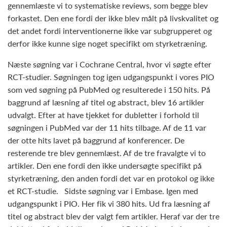
gennemlæste vi to systematiske reviews, som begge blev
forkastet. Den ene fordi der ikke blev målt på livskvalitet og
det andet fordi interventionerne ikke var subgrupperet og
derfor ikke kunne sige noget specifikt om styrketræning.
Næste søgning var i Cochrane Central, hvor vi søgte efter
RCT-studier. Søgningen tog igen udgangspunkt i vores PIO
som ved søgning på PubMed og resulterede i 150 hits. På
baggrund af læsning af titel og abstract, blev 16 artikler
udvalgt. Efter at have tjekket for dubletter i forhold til
søgningen i PubMed var der 11 hits tilbage. Af de 11 var
der otte hits lavet på baggrund af konferencer. De
resterende tre blev gennemlæst. Af de tre fravalgte vi to
artikler. Den ene fordi den ikke undersøgte specifikt på
styrketræning, den anden fordi det var en protokol og ikke
et RCT-studie. Sidste søgning var i Embase. Igen med
udgangspunkt i PIO. Her fik vi 380 hits. Ud fra læsning af
titel og abstract blev der valgt fem artikler. Heraf var der tre