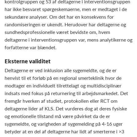
kontrolgruppen og 53 af deltagerne i interventionsgruppen
har ikke besvaret spørgeskemaerne, men er medtaget i de
sekundære analyser. Om det har en konsekvens for
randomiseringen er ukendt. Herudover har deltagerne og
sundhedsprofessionelle været bevidste om, hvem
deltagerne i interventionsgruppen var, mens analytikerne og
forfatterne var blændet.
Eksterne validitet
Deltagerne er ved inklusion alle sygemeldte, og de er
henvist til et forløb på en regional smerteklinik hvor de
modtager en individuelt tilrettelagt og multidisciplinær
indsats med fokus på returnering til arbejdsmarkedet. Det
fremgår hverken af studiet, protokollen eller RCT om
deltagerne lider af KLS. Det vurderes dog at deres fysiske
og emotionelle tilstand må være påvirket da de er
sygemeldte, og varigheden af sygemelding på 4-16 uger
betyder at en del af deltagerne har lidt af smerterne i >3