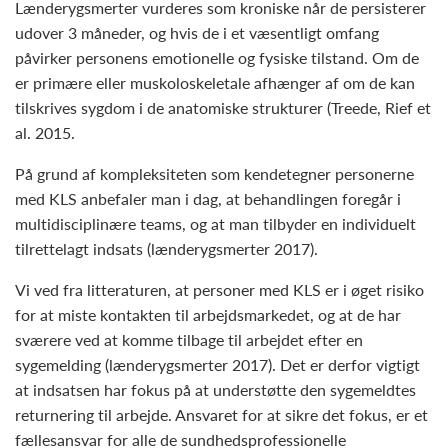
Lænderygsmerter vurderes som kroniske når de persisterer
udover 3 måneder, og hvis de i et væsentligt omfang
påvirker personens emotionelle og fysiske tilstand. Om de
er primære eller muskoloskeletale afhænger af om de kan
tilskrives sygdom i de anatomiske strukturer (Treede, Rief et
al. 2015.
På grund af kompleksiteten som kendetegner personerne
med KLS anbefaler man i dag, at behandlingen foregår i
multidisciplinære teams, og at man tilbyder en individuelt
tilrettelagt indsats (lænderygsmerter 2017).
Vi ved fra litteraturen, at personer med KLS er i øget risiko
for at miste kontakten til arbejdsmarkedet, og at de har
sværere ved at komme tilbage til arbejdet efter en
sygemelding (lænderygsmerter 2017). Det er derfor vigtigt
at indsatsen har fokus på at understøtte den sygemeldtes
returnering til arbejde. Ansvaret for at sikre det fokus, er et
fællesansvar for alle de sundhedsprofessionelle