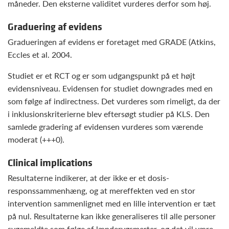
måneder. Den eksterne validitet vurderes derfor som høj.
Graduering af evidens
Gradueringen af evidens er foretaget med GRADE (Atkins,
Eccles et al. 2004.
Studiet er et RCT og er som udgangspunkt på et højt
evidensniveau. Evidensen for studiet downgrades med en
som følge af indirectness. Det vurderes som rimeligt, da der
i inklusionskriterierne blev eftersøgt studier på KLS. Den
samlede gradering af evidensen vurderes som værende
moderat (+++0).
Clinical implications
Resultaterne indikerer, at der ikke er et dosis-
responssammenhæng, og at mereffekten ved en stor
intervention sammenlignet med en lille intervention er tæt
på nul. Resultaterne kan ikke generaliseres til alle personer
sygemeldte som følge af lænderygsmerter, og det vil være