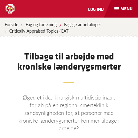
MENU
LOG IND
Åbn
og
luk
Forside
Fag og forskning
Faglige anbefalinger
naviga
Critically Appraised Topics (CAT)
Tilbage til arbejde med
kroniske lænderygsmerter
Øger, et ikke-kirurgisk multidisciplinært
forløb på en regional smerteklinik
sandsynligheden for, at personer med
kroniske lænderygsmerter kommer tilbage i
arbejde?