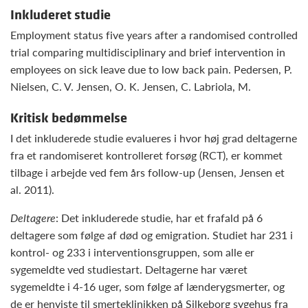
Inkluderet studie
Employment status five years after a randomised controlled
trial comparing multidisciplinary and brief intervention in
employees on sick leave due to low back pain. Pedersen, P.
Nielsen, C. V. Jensen, O. K. Jensen, C. Labriola, M.
Kritisk bedømmelse
I det inkluderede studie evalueres i hvor høj grad deltagerne
fra et randomiseret kontrolleret forsøg (RCT), er kommet
tilbage i arbejde ved fem års follow-up (Jensen, Jensen et
al. 2011).
Deltagere
: Det inkluderede studie, har et frafald på 6
deltagere som følge af død og emigration. Studiet har 231 i
kontrol- og 233 i interventionsgruppen, som alle er
sygemeldte ved studiestart. Deltagerne har været
sygemeldte i 4-16 uger, som følge af lænderygsmerter, og
de er henviste til smerteklinikken på Silkeborg sygehus fra