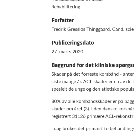
Rehabilitering
Forfatter
Fredrik Gressløs Thinggaard, Cand. scien
Publiceringsdato
27. marts 2020
Baggrund for det kliniske spørg
Skader på det forreste korsbånd - ante
siste mange år. ACL-skader er en av de 
spesielt de unge og den atletiske popula
80% av alle korsbåndsskader er på bagg
skader om året (3). I den danske korsbå
registrert 31126 primære ACL-rekonstr
I dag brukes det primært to behandlings