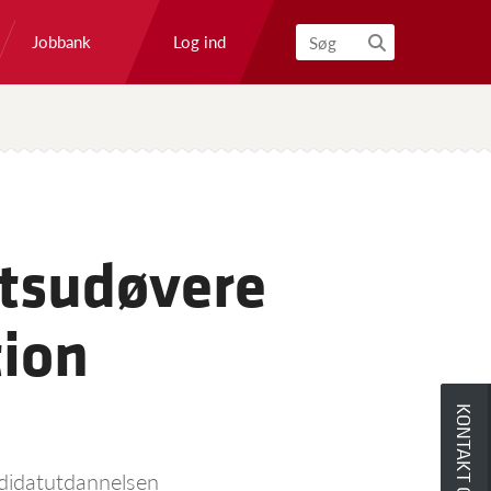
Log ind
Jobbank
Søg
rtsudøvere
tion
KONTAKT OS
ndidatutdannelsen