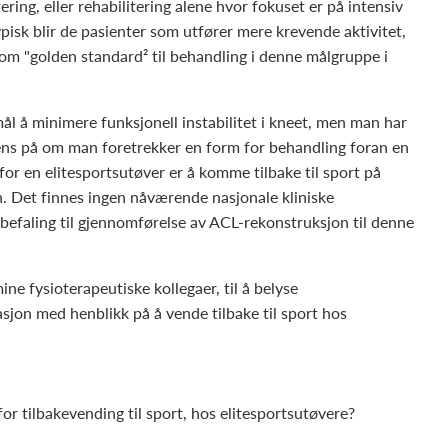
ring, eller rehabilitering alene hvor fokuset er på intensiv
isk blir de pasienter som utfører mere krevende aktivitet,
å som "golden standard² til behandling i denne målgruppe i
mål å minimere funksjonell instabilitet i kneet, men man har
ens på om man foretrekker en form for behandling foran en
for en elitesportsutøver er å komme tilbake til sport på
. Det finnes ingen nåværende nasjonale kliniske
befaling til gjennomførelse av ACL-rekonstruksjon til denne
ne fysioterapeutiske kollegaer, til å belyse
sjon med henblikk på å vende tilbake til sport hos
or tilbakevending til sport, hos elitesportsutøvere?