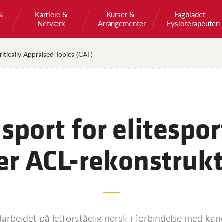
&
Karriere &
Kurser &
Fagbladet
Netværk
Arrangementer
Fysioterapeuten
ritically Appraised Topics (CAT)
 sport for elitespo
er ACL-rekonstruk
rbejdet på letforståelig norsk i forbindelse med ka