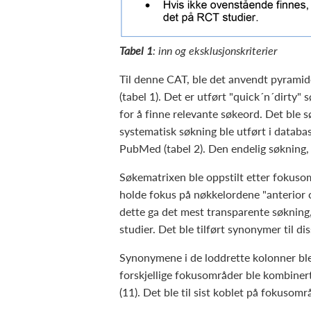
Tabel 1
: inn og eksklusjonskriterier
Til denne CAT, ble det anvendt pyramide
(tabel 1). Det er utført "quick´n´dirt
for å finne relevante søkeord. Det ble 
systematisk søkning ble utført i datab
PubMed (tabel 2). Den endelig søkning, 
Søkematrixen ble oppstilt etter fokusom
holde fokus på nøkkelordene "anterior c
dette ga det mest transparente søkning,
studier. Det ble tilført synonymer til di
Synonymene i de loddrette kolonner ble
forskjellige fokusområder ble kombinert
(11). Det ble til sist koblet på fokusomr