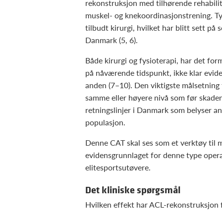
rekonstruksjon med tilhørende rehabilite
muskel- og knekoordinasjonstrening. Typ
tilbudt kirurgi, hvilket har blitt sett p
Danmark (5, 6).
Både kirurgi og fysioterapi, har det for
på nåværende tidspunkt, ikke klar evid
anden (7–10). Den viktigste målsetning 
samme eller høyere nivå som før skaden
retningslinjer i Danmark som belyser an
populasjon.
Denne CAT skal ses som et verktøy til mi
evidensgrunnlaget for denne type opera
elitesportsutøvere.
Det kliniske spørgsmål
Hvilken effekt har ACL-rekonstruksjon f