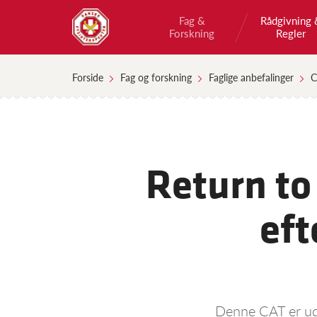
Fag &
Rådgivning 
Forskning
Regler
Forside
Fag og forskning
Faglige anbefalinger
C
Return to
eft
Denne CAT er uda