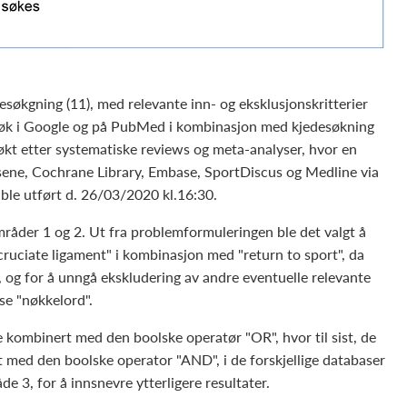
søkgning (11), med relevante inn- og eksklusjonskritterier
y" søk i Google og på PubMed i kombinasjon med kjedesøkning
søkt etter systematiske reviews og meta-analyser, hvor en
asene, Cochrane Library, Embase, SportDiscus og Medline via
ble utført d. 26/03/2020 kl.16:30.
råder 1 og 2. Ut fra problemformuleringen ble det valgt å
ruciate ligament" i kombinasjon med "return to sport", da
 og for å unngå ekskludering av andre eventuelle relevante
sse "nøkkelord".
 kombinert med den boolske operatør "OR", hvor til sist, de
 med den boolske operator "AND", i de forskjellige databaser
åde 3, for å innsnevre ytterligere resultater.