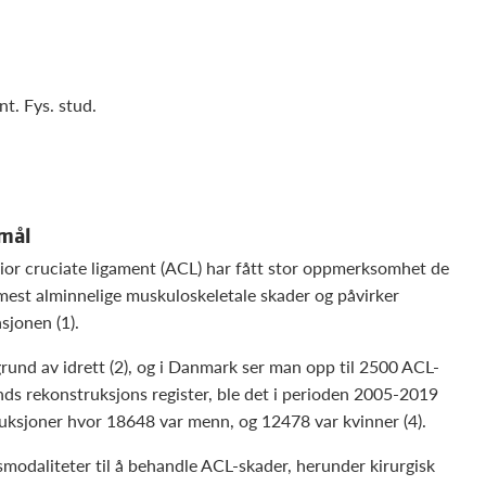
t. Fys. stud.
smål
rior cruciate ligament (ACL) har fått stor oppmerksomhet de
mest alminnelige muskuloskeletale skader og påvirker
sjonen (1).
rund av idrett (2), og i Danmark ser man opp til 2500 ACL-
nds rekonstruksjons register, ble det i perioden 2005-2019
uksjoner hvor 18648 var menn, og 12478 var kvinner (4).
modaliteter til å behandle ACL-skader, herunder kirurgisk