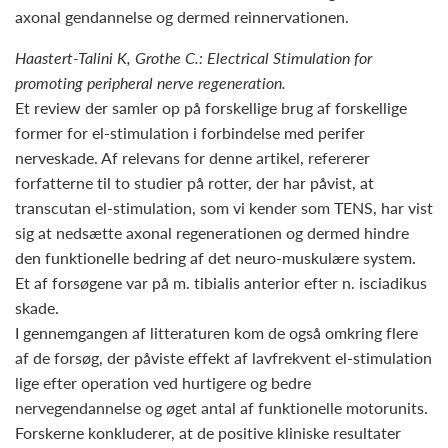
axonal gendannelse og dermed reinnervationen.
Haastert-Talini K, Grothe C.: Electrical Stimulation for
promoting peripheral nerve regeneration.
Et review der samler op på forskellige brug af forskellige
former for el-stimulation i forbindelse med perifer
nerveskade. Af relevans for denne artikel, refererer
forfatterne til to studier på rotter, der har påvist, at
transcutan el-stimulation, som vi kender som TENS, har vist
sig at nedsætte axonal regenerationen og dermed hindre
den funktionelle bedring af det neuro-muskulære system.
Et af forsøgene var på m. tibialis anterior efter n. isciadikus
skade.
I gennemgangen af litteraturen kom de også omkring flere
af de forsøg, der påviste effekt af lavfrekvent el-stimulation
lige efter operation ved hurtigere og bedre
nervegendannelse og øget antal af funktionelle motorunits.
Forskerne konkluderer, at de positive kliniske resultater