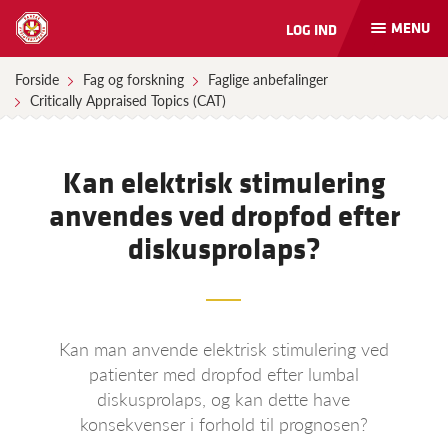
MENU
LOG IND
Åbn
og
luk
Forside
Fag og forskning
Faglige anbefalinger
naviga
Critically Appraised Topics (CAT)
Kan elektrisk stimulering
anvendes ved dropfod efter
diskusprolaps?
Kan man anvende elektrisk stimulering ved
patienter med dropfod efter lumbal
diskusprolaps, og kan dette have
konsekvenser i forhold til prognosen?