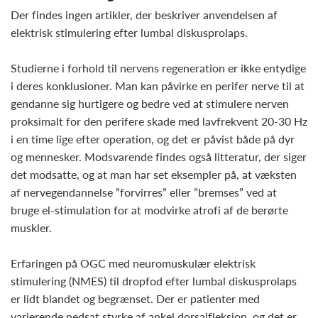
Der findes ingen artikler, der beskriver anvendelsen af
elektrisk stimulering efter lumbal diskusprolaps.
Studierne i forhold til nervens regeneration er ikke entydige
i deres konklusioner. Man kan påvirke en perifer nerve til at
gendanne sig hurtigere og bedre ved at stimulere nerven
proksimalt for den perifere skade med lavfrekvent 20-30 Hz
i en time lige efter operation, og det er påvist både på dyr
og mennesker. Modsvarende findes også litteratur, der siger
det modsatte, og at man har set eksempler på, at væksten
af nervegendannelse ”forvirres” eller ”bremses” ved at
bruge el-stimulation for at modvirke atrofi af de berørte
muskler.
Erfaringen på OGC med neuromuskulær elektrisk
stimulering (NMES) til dropfod efter lumbal diskusprolaps
er lidt blandet og begrænset. Der er patienter med
varierende nedsat styrke af ankel dorsalfleksion, og det er