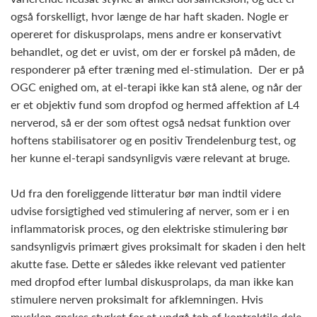
også forskelligt, hvor længe de har haft skaden. Nogle er
opereret for diskusprolaps, mens andre er konservativt
behandlet, og det er uvist, om der er forskel på måden, de
responderer på efter træning med el-stimulation. Der er på
OGC enighed om, at el-terapi ikke kan stå alene, og når der
er et objektiv fund som dropfod og hermed affektion af L4
nerverod, så er der som oftest også nedsat funktion over
hoftens stabilisatorer og en positiv Trendelenburg test, og
her kunne el-terapi sandsynligvis være relevant at bruge.
Ud fra den foreliggende litteratur bør man indtil videre
udvise forsigtighed ved stimulering af nerver, som er i en
inflammatorisk proces, og den elektriske stimulering bør
sandsynligvis primært gives proksimalt for skaden i den helt
akutte fase. Dette er således ikke relevant ved patienter
med dropfod efter lumbal diskusprolaps, da man ikke kan
stimulere nerven proksimalt for afklemningen. Hvis
musklen ønskes styrket for at undgå tab af kontraktile dele