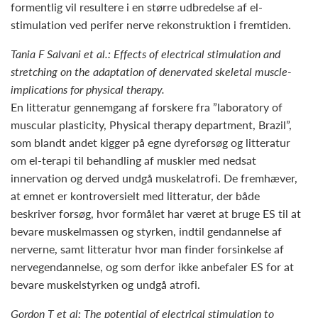
formentlig vil resultere i en større udbredelse af el-
stimulation ved perifer nerve rekonstruktion i fremtiden.
Tania F Salvani et al.: Effects of electrical stimulation and
stretching on the adaptation of denervated skeletal muscle-
implications for physical therapy.
En litteratur gennemgang af forskere fra ”laboratory of
muscular plasticity, Physical therapy department, Brazil”,
som blandt andet kigger på egne dyreforsøg og litteratur
om el-terapi til behandling af muskler med nedsat
innervation og derved undgå muskelatrofi. De fremhæver,
at emnet er kontroversielt med litteratur, der både
beskriver forsøg, hvor formålet har været at bruge ES til at
bevare muskelmassen og styrken, indtil gendannelse af
nerverne, samt litteratur hvor man finder forsinkelse af
nervegendannelse, og som derfor ikke anbefaler ES for at
bevare muskelstyrken og undgå atrofi.
Gordon T et al: The potential of electrical stimulation to