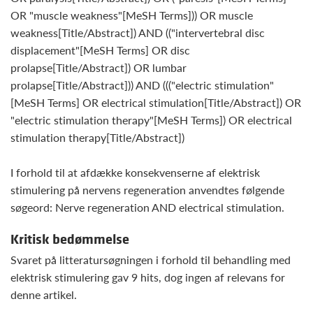
OR "muscle weakness"[MeSH Terms])) OR muscle
weakness[Title/Abstract]) AND (("intervertebral disc
displacement"[MeSH Terms] OR disc
prolapse[Title/Abstract]) OR lumbar
prolapse[Title/Abstract])) AND ((("electric stimulation"
[MeSH Terms] OR electrical stimulation[Title/Abstract]) OR
"electric stimulation therapy"[MeSH Terms]) OR electrical
stimulation therapy[Title/Abstract])
I forhold til at afdække konsekvenserne af elektrisk
stimulering på nervens regeneration anvendtes følgende
søgeord: Nerve regeneration AND electrical stimulation.
Kritisk bedømmelse
Svaret på litteratursøgningen i forhold til behandling med
elektrisk stimulering gav 9 hits, dog ingen af relevans for
denne artikel.