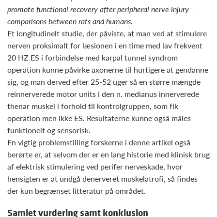
promote functional recovery after peripheral nerve injury -
comparisons between rats and humans.
Et longitudinelt studie, der påviste, at man ved at stimulere
nerven proksimalt for læsionen i en time med lav frekvent
20 HZ ES i forbindelse med karpal tunnel syndrom
operation kunne påvirke axonerne til hurtigere at gendanne
sig, og man derved efter 25-52 uger så en større mængde
reinnerverede motor units i den n. medianus innerverede
thenar muskel i forhold til kontrolgruppen, som fik
operation men ikke ES. Resultaterne kunne også måles
funktionelt og sensorisk.
En vigtig problemstilling forskerne i denne artikel også
berørte er, at selvom der er en lang historie med klinisk brug
af elektrisk stimulering ved perifer nerveskade, hvor
hensigten er at undgå denerveret muskelatrofi, så findes
der kun begrænset litteratur på området.
Samlet vurdering samt konklusion