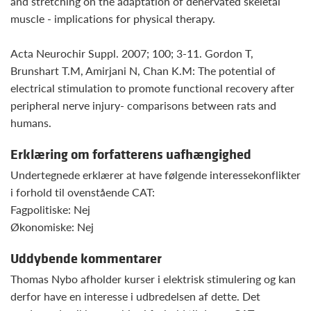
and stretching on the adaptation of denervated skeletal
muscle - implications for physical therapy.
Acta Neurochir Suppl. 2007; 100; 3-11. Gordon T,
Brunshart T.M, Amirjani N, Chan K.M: The potential of
electrical stimulation to promote functional recovery after
peripheral nerve injury- comparisons between rats and
humans.
Erklæring om forfatterens uafhængighed
Undertegnede erklærer at have følgende interessekonflikter
i forhold til ovenstående CAT:
Fagpolitiske: Nej
Økonomiske: Nej
Uddybende kommentarer
Thomas Nybo afholder kurser i elektrisk stimulering og kan
derfor have en interesse i udbredelsen af dette. Det