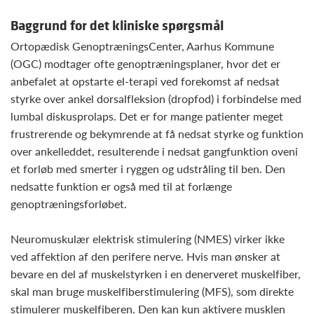
Baggrund for det kliniske spørgsmål
Ortopædisk GenoptræningsCenter, Aarhus Kommune
(OGC) modtager ofte genoptræningsplaner, hvor det er
anbefalet at opstarte el-terapi ved forekomst af nedsat
styrke over ankel dorsalfleksion (dropfod) i forbindelse med
lumbal diskusprolaps. Det er for mange patienter meget
frustrerende og bekymrende at få nedsat styrke og funktion
over ankelleddet, resulterende i nedsat gangfunktion oveni
et forløb med smerter i ryggen og udstråling til ben. Den
nedsatte funktion er også med til at forlænge
genoptræningsforløbet.
Neuromuskulær elektrisk stimulering (NMES) virker ikke
ved affektion af den perifere nerve. Hvis man ønsker at
bevare en del af muskelstyrken i en denerveret muskelfiber,
skal man bruge muskelfiberstimulering (MFS), som direkte
stimulerer muskelfiberen. Den kan kun aktivere musklen