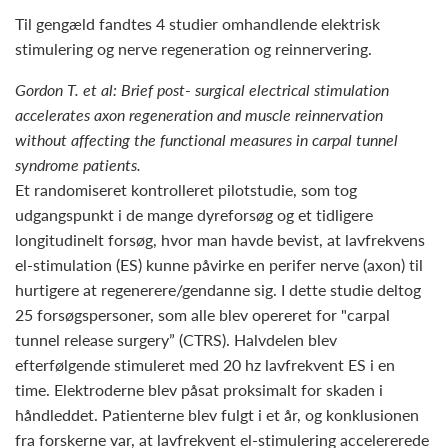
Til gengæld fandtes 4 studier omhandlende elektrisk
stimulering og nerve regeneration og reinnervering.
Gordon T. et al: Brief post- surgical electrical stimulation
accelerates axon regeneration and muscle reinnervation
without affecting the functional measures in carpal tunnel
syndrome patients.
Et randomiseret kontrolleret pilotstudie, som tog
udgangspunkt i de mange dyreforsøg og et tidligere
longitudinelt forsøg, hvor man havde bevist, at lavfrekvens
el-stimulation (ES) kunne påvirke en perifer nerve (axon) til
hurtigere at regenerere/gendanne sig. I dette studie deltog
25 forsøgspersoner, som alle blev opereret for "carpal
tunnel release surgery” (CTRS). Halvdelen blev
efterfølgende stimuleret med 20 hz lavfrekvent ES i en
time. Elektroderne blev påsat proksimalt for skaden i
håndleddet. Patienterne blev fulgt i et år, og konklusionen
fra forskerne var, at lavfrekvent el-stimulering accelererede