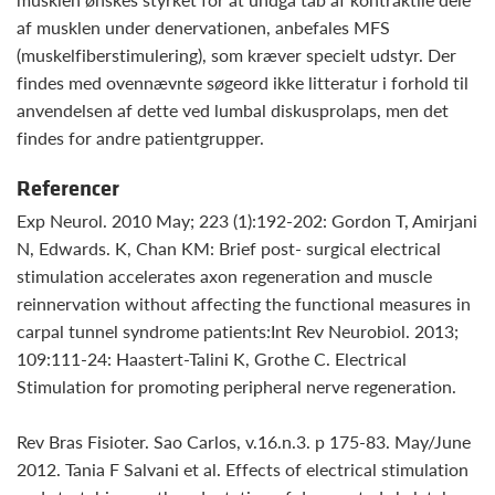
af musklen under denervationen, anbefales MFS
(muskelfiberstimulering), som kræver specielt udstyr. Der
findes med ovennævnte søgeord ikke litteratur i forhold til
anvendelsen af dette ved lumbal diskusprolaps, men det
findes for andre patientgrupper.
Referencer
Exp Neurol. 2010 May; 223 (1):192-202: Gordon T, Amirjani
N, Edwards. K, Chan KM: Brief post- surgical electrical
stimulation accelerates axon regeneration and muscle
reinnervation without affecting the functional measures in
carpal tunnel syndrome patients:Int Rev Neurobiol. 2013;
109:111-24: Haastert-Talini K, Grothe C. Electrical
Stimulation for promoting peripheral nerve regeneration.
Rev Bras Fisioter. Sao Carlos, v.16.n.3. p 175-83. May/June
2012. Tania F Salvani et al. Effects of electrical stimulation