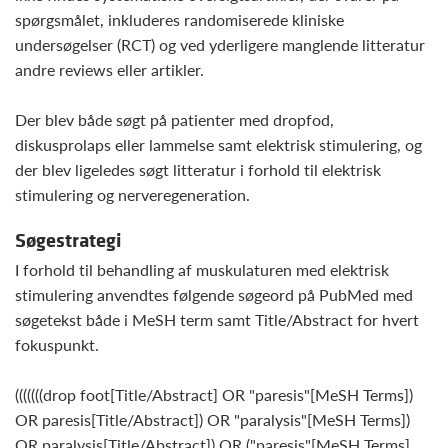
spørgsmålet, inkluderes randomiserede kliniske
undersøgelser (RCT) og ved yderligere manglende litteratur
andre reviews eller artikler.
Der blev både søgt på patienter med dropfod,
diskusprolaps eller lammelse samt elektrisk stimulering, og
der blev ligeledes søgt litteratur i forhold til elektrisk
stimulering og nerveregeneration.
Søgestrategi
I forhold til behandling af muskulaturen med elektrisk
stimulering anvendtes følgende søgeord på PubMed med
søgetekst både i MeSH term samt Title/Abstract for hvert
fokuspunkt.
(((((((drop foot[Title/Abstract] OR "paresis"[MeSH Terms])
OR paresis[Title/Abstract]) OR "paralysis"[MeSH Terms])
OR paralysis[Title/Abstract]) OR ("paresis"[MeSH Terms]