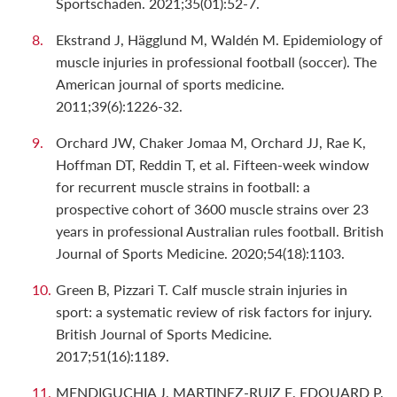
Sportschaden. 2021;35(01):52-7.
Ekstrand J, Hägglund M, Waldén M. Epidemiology of
muscle injuries in professional football (soccer). The
American journal of sports medicine.
2011;39(6):1226-32.
Orchard JW, Chaker Jomaa M, Orchard JJ, Rae K,
Hoffman DT, Reddin T, et al. Fifteen-week window
for recurrent muscle strains in football: a
prospective cohort of 3600 muscle strains over 23
years in professional Australian rules football. British
Journal of Sports Medicine. 2020;54(18):1103.
Green B, Pizzari T. Calf muscle strain injuries in
sport: a systematic review of risk factors for injury.
British Journal of Sports Medicine.
2017;51(16):1189.
MENDIGUCHIA J, MARTINEZ-RUIZ E, EDOUARD P,