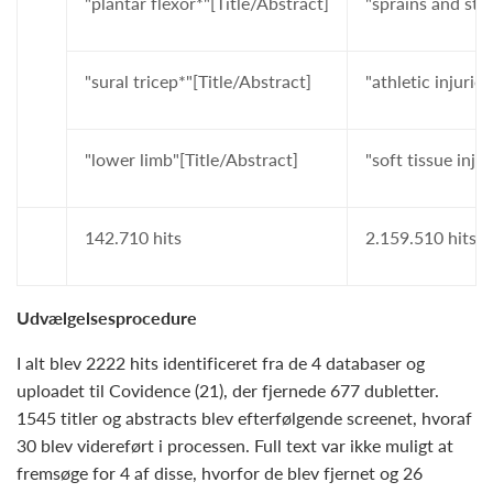
"plantar flexor*"[Title/Abstract]
"sprains and st
"sural tricep*"[Title/Abstract]
"athletic injuri
"lower limb"[Title/Abstract]
"soft tissue inj
142.710 hits
2.159.510 hits
Udvælgelsesprocedure
I alt blev 2222 hits identificeret fra de 4 databaser og
uploadet til Covidence (21), der fjernede 677 dubletter.
1545 titler og abstracts blev efterfølgende screenet, hvoraf
30 blev videreført i processen. Full text var ikke muligt at
fremsøge for 4 af disse, hvorfor de blev fjernet og 26