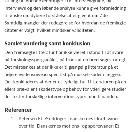
stilling til løbende ændringer i fx. interviewguide, da
interviews og den løbende analyse kunne give foranledning
til ønske om dybere forståelse af et givent område.
Samtidig mangler der redegørelse for hvordan de fremlagte
citater er valgt, hvilket mindsker validiteten.
Samlet vurdering samt konklusion
Den fremsøgte litteratur har ikke været i stand til at svare
på forskningsspørgsmålet, på trods af en bred søgestrategi.
Det mistænkes at der ikke er tilgængelig litteratur på et
højere evidensniveau specifikt på muskelskader i læggen.
Det konkluderes at der er et tydeligt hul i litteraturen på en
ellers prævalent skadestype og behov for yderligere studier
der tester forskellige interventionstyper mod hinanden.
Referencer
Petersen FJ. Ændringer i danskernes idrætsvaner
over tid. Danskernes motions- og sportsvaner: Et