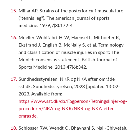
Millar AP. Strains of the posterior calf musculature
("tennis leg"). The american journal of sports
medicine. 1979;7(3):172-4.
Mueller-Wohlfahrt H-W, Haensel L, Mithoefer K,
Ekstrand J, English B, McNally S, et al. Terminology
and classification of muscle injuries in sport: The
Munich consensus statement. British Journal of
Sports Medicine. 2013;47(6):342.
Sundhedsstyrelsen. NKR og NKA efter område
sst.dk: Sundhedsstyrelsen; 2023 [updated 13-02-
2023. Available from:
https://www.sst.dk/da/Fagperson/Retningslinjer-og-
procedurer/NKA-og-NKR/NKR-og-NKA-efter-
omraade
.
Schlosser RW, Wendt O, Bhavnani S, Nail-Chiwetalu