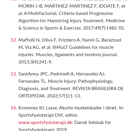
MORIN J-B, MARTINEZ-MARTINEZ F, IDOATE F, et
al. A Multifactorial, Criteria-based Progressive
Algorithm for Hamstring Injury Treatment. Medicine
& Science in Sports & Exercise. 2017;49(7):1482-92.
Maffulli N, Oliva F, Frizziero A, Nanni G, Barazzuol
M, Via AG, et al. ISMuLT Guidelines for muscle
injuries. Muscles, ligaments and tendons journal.
2013;3(4):241-9.
SantAnna JPC, Pedrinelli A, Hernandez AJ,
Fernandes TL. Muscle Injury: Pathophysiology,
Diagnosis, and Treatment. REVISTA BRASILEIRA DE
ORTOPEDIA. 2022;57(1):1-13.
Krommes KI, Lasse. Akutte muskelskader i idræt. In:
Sportsfysioterapi DSf, editor.
www.sportsfysioterapi.dk
: Dansk Selskab for
Sportsfysioterapi; 2019.