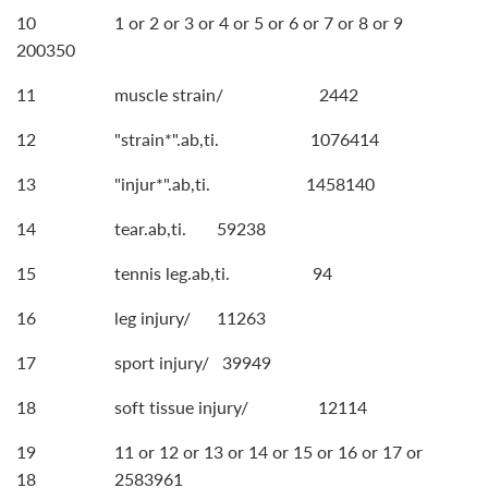
10 1 or 2 or 3 or 4 or 5 or 6 or 7 or 8 or 9
200350
11 muscle strain/ 2442
12 "strain*".ab,ti. 1076414
13 "injur*".ab,ti. 1458140
14 tear.ab,ti. 59238
15 tennis leg.ab,ti. 94
16 leg injury/ 11263
17 sport injury/ 39949
18 soft tissue injury/ 12114
19 11 or 12 or 13 or 14 or 15 or 16 or 17 or
18 2583961