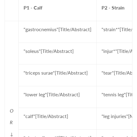
P1 - Calf
P2 - Strain
"gastrocnemius"[Title/Abstract]
"strain*"[Title/A
"soleus"[Title/Abstract]
"injur*"[Title/Ab
"triceps surae"[Title/Abstract]
"tear"[Title/Abst
"lower leg"[Title/Abstract]
"tennis leg"[Titl
O
"calf"[Title/Abstract]
"leg injuries"[M
R
↓