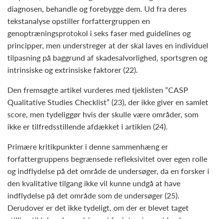
diagnosen, behandle og forebygge dem. Ud fra deres
tekstanalyse opstiller forfattergruppen en
genoptræningsprotokol i seks faser med guidelines og
principper, men understreger at der skal laves en individuel
tilpasning på baggrund af skadesalvorlighed, sportsgren og
intrinsiske og extrinsiske faktorer (22).
Den fremsøgte artikel vurderes med tjeklisten “CASP
Qualitative Studies Checklist” (23), der ikke giver en samlet
score, men tydeliggør hvis der skulle være områder, som
ikke er tilfredsstillende afdækket i artiklen (24).
Primære kritikpunkter i denne sammenhæng er
forfattergruppens begrænsede refleksivitet over egen rolle
og indflydelse på det område de undersøger, da en forsker i
den kvalitative tilgang ikke vil kunne undgå at have
indflydelse på det område som de undersøger (25).
Derudover er det ikke tydeligt, om der er blevet taget