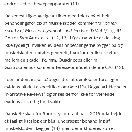
andre steder i bevægeapparatet (11).
De senest tilgængelige artikler med fokus på et helt
behandlingsforløb af muskelskader kommer fra “
Italian
Society of Muscles, Ligaments and Tendons (ISMuLT)
” og JP
Cortez SantAnna et al. (12, 13). I førstnævnte er det dog
ikke tydeligt, hvilken evidens anbefalingerne bygger på og
muskelskader omtales generelt, hvorfor der ikke skelnes
mellem en skade i fx. mm. Quadriceps eller m.
Gastrocnemius som er interesseområdet i denne CAT (12).
I den anden artikel påpeges det, at der ikke er foreligger
evidens på dette specifikke område (13). Begge artiklerne er
“Narrative Reviews” og anses derfor ikke for værende
evidens af særlig høj kvalitet.
Dansk Selskab for Sportsfysioterapi har i 2019 udarbejdet
et fagligt katalog der bl.a. undersøger behandling af
muskelskader i læggen (14), men der inkluderes kun ét