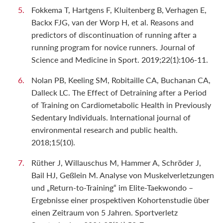
Fokkema T, Hartgens F, Kluitenberg B, Verhagen E,
Backx FJG, van der Worp H, et al. Reasons and
predictors of discontinuation of running after a
running program for novice runners. Journal of
Science and Medicine in Sport. 2019;22(1):106-11.
Nolan PB, Keeling SM, Robitaille CA, Buchanan CA,
Dalleck LC. The Effect of Detraining after a Period
of Training on Cardiometabolic Health in Previously
Sedentary Individuals. International journal of
environmental research and public health.
2018;15(10).
Rüther J, Willauschus M, Hammer A, Schröder J,
Bail HJ, Geßlein M. Analyse von Muskelverletzungen
und „Return-to-Training“ im Elite-Taekwondo –
Ergebnisse einer prospektiven Kohortenstudie über
einen Zeitraum von 5 Jahren. Sportverletz