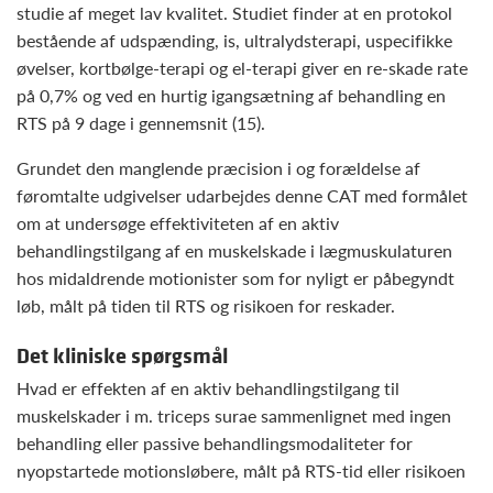
studie af meget lav kvalitet. Studiet finder at en protokol
bestående af udspænding, is, ultralydsterapi, uspecifikke
øvelser, kortbølge-terapi og el-terapi giver en re-skade rate
på 0,7% og ved en hurtig igangsætning af behandling en
RTS på 9 dage i gennemsnit (15).
Grundet den manglende præcision i og forældelse af
føromtalte udgivelser udarbejdes denne CAT med formålet
om at undersøge effektiviteten af en aktiv
behandlingstilgang af en muskelskade i lægmuskulaturen
hos midaldrende motionister som for nyligt er påbegyndt
løb, målt på tiden til RTS og risikoen for reskader.
Det kliniske spørgsmål
Hvad er effekten af en aktiv behandlingstilgang til
muskelskader i m. triceps surae sammenlignet med ingen
behandling eller passive behandlingsmodaliteter for
nyopstartede motionsløbere, målt på RTS-tid eller risikoen