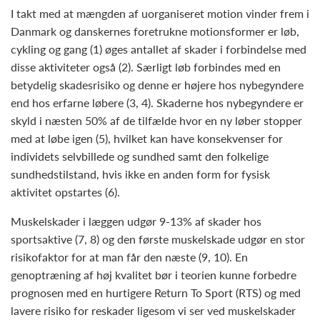
I takt med at mængden af uorganiseret motion vinder frem i
Danmark og danskernes foretrukne motionsformer er løb,
cykling og gang (1) øges antallet af skader i forbindelse med
disse aktiviteter også (2). Særligt løb forbindes med en
betydelig skadesrisiko og denne er højere hos nybegyndere
end hos erfarne løbere (3, 4). Skaderne hos nybegyndere er
skyld i næsten 50% af de tilfælde hvor en ny løber stopper
med at løbe igen (5), hvilket kan have konsekvenser for
individets selvbillede og sundhed samt den folkelige
sundhedstilstand, hvis ikke en anden form for fysisk
aktivitet opstartes (6).
Muskelskader i læggen udgør 9-13% af skader hos
sportsaktive (7, 8) og den første muskelskade udgør en stor
risikofaktor for at man får den næste (9, 10). En
genoptræning af høj kvalitet bør i teorien kunne forbedre
prognosen med en hurtigere Return To Sport (RTS) og med
lavere risiko for reskader ligesom vi ser ved muskelskader