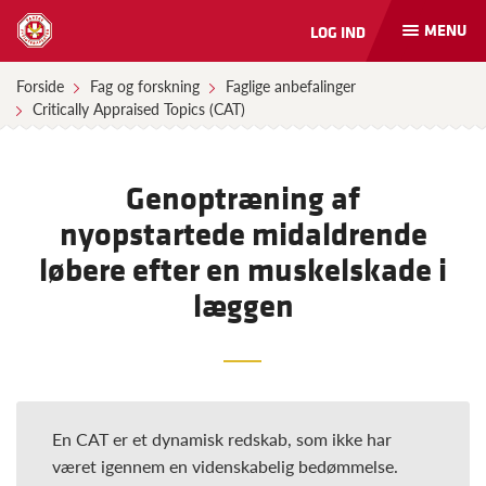
MENU
LOG IND
Åbn
og
luk
Forside
Fag og forskning
Faglige anbefalinger
naviga
Critically Appraised Topics (CAT)
Genoptræning af
nyopstartede midaldrende
løbere efter en muskelskade i
læggen
En CAT er et dynamisk redskab, som ikke har
været igennem en videnskabelig bedømmelse.